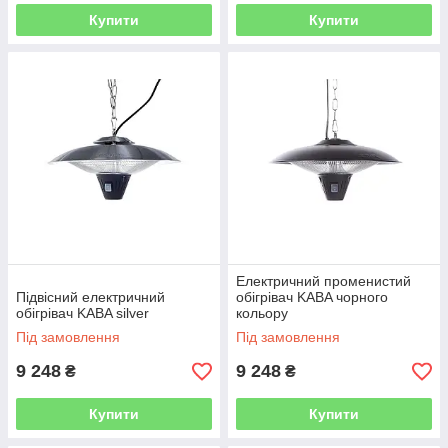
Купити
Купити
Електричний променистий
Підвісний електричний
обігрівач KABA чорного
обігрівач KABA silver
кольору
Під замовлення
Під замовлення
9 248
9 248
₴
₴
Купити
Купити