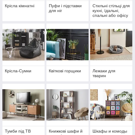
Крісла кімнатні
Пуфи і підставки
Стильні стільці для
для ніг
кухні, їдальні,
спальні або офісу
Крісла-Сумки
Квіткові горщики
Лежаки для
тварин
Тумби під ТВ
Книжкові шафи й
Шкафы и комоды