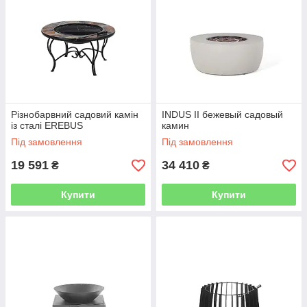
Різнобарвний садовий камін
INDUS II бежевый садовый
із сталі EREBUS
камин
Під замовлення
Під замовлення
19 591
34 410
₴
₴
Купити
Купити