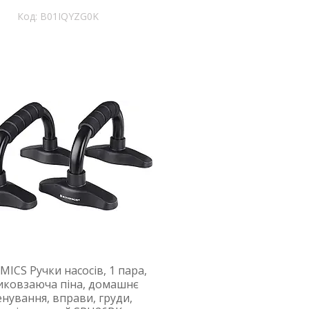
B01IQYZG0K
ICS Ручки насосів, 1 пара,
иковзаюча піна, домашнє
енування, вправи, груди,