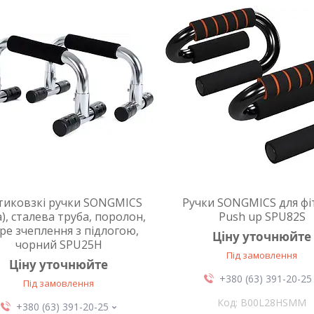
тиковзкі ручки SONGMICS
Ручки SONGMICS для фі
), сталева труба, поролон,
Push up SPU82S
ре зчеплення з підлогою,
Ціну уточнюйте
чорний SPU25H
Під замовлення
Ціну уточнюйте
+380 (63) 391-20-25
Під замовлення
B00L28HSMM
+380 (63) 391-20-25