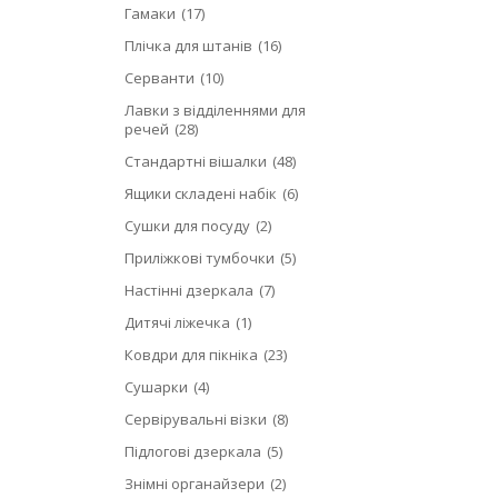
Гамаки
17
Плічка для штанів
16
Серванти
10
Лавки з відділеннями для
речей
28
Стандартні вішалки
48
Ящики складені набік
6
Сушки для посуду
2
Приліжкові тумбочки
5
Настінні дзеркала
7
Дитячі ліжечка
1
Ковдри для пікніка
23
Сушарки
4
Сервірувальні візки
8
Підлогові дзеркала
5
Знімні органайзери
2