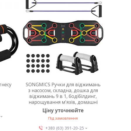
тнесу
SONGMICS Ручки для віджимань
з насосом, складна, дошка для
віджимань 9 в 1, бодібілдинг,
нарощування м'язів, домашні
Ціну уточнюйте
Під замовлення
+380 (63) 391-20-25