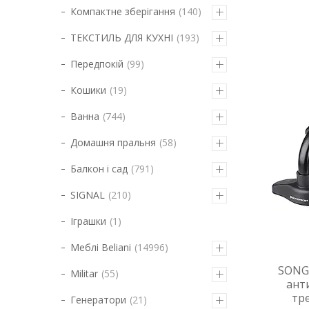
Компактне зберігання
140
ТЕКСТИЛЬ ДЛЯ КУХНІ
193
Передпокій
99
Кошики
19
Ванна
744
Домашня пральня
58
Балкон і сад
791
SIGNAL
210
Іграшки
1
Меблі Beliani
14996
SONGM
Militar
55
ант
тр
Генератори
21