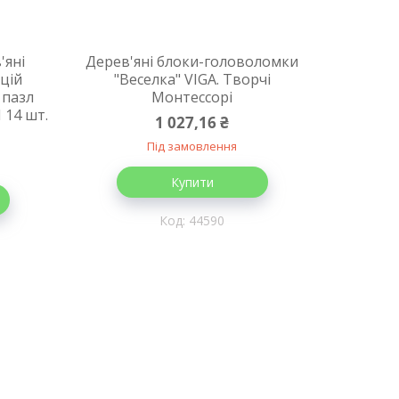
'яні
Дерев'яні блоки-головоломки
кцій
"Веселка" VIGA. Творчі
 пазл
Монтессорі
14 шт.
1 027,16 ₴
Під замовлення
Купити
44590