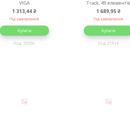
VIGA
Track, 49 елементі
1 313,44 ₴
1 689,95 ₴
Під замовлення
Під замовлення
Купити
Купити
50956
51619