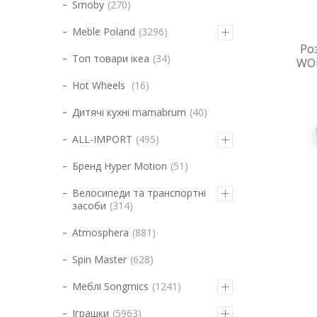
Smoby
270
Meble Poland
3296
Ро
Топ товари ікеа
34
WOR
Hot Wheels
16
Дитячі кухні mamabrum
40
ALL-IMPORT
495
Бренд Hyper Motion
51
Велосипеди та транспортні
засоби
314
Atmosphera
881
Spin Master
628
Меблі Songmics
1241
Іграшки
5963