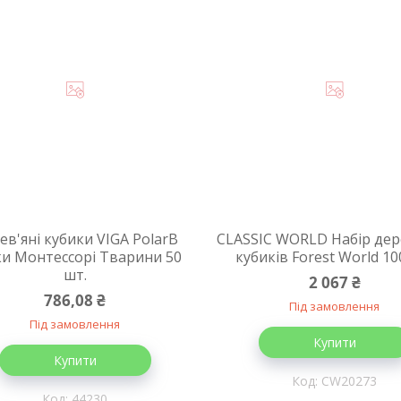
ев'яні кубики VIGA PolarB
CLASSIC WORLD Набір дер
и Монтессорі Тварини 50
кубиків Forest World 10
шт.
2 067 ₴
786,08 ₴
Під замовлення
Під замовлення
Купити
Купити
CW20273
44230