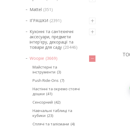
Mattel
351
ІГРАШКИ
2391
Кухонні та сантехнічні
аксесуари, предмети
інтер'єру, декорації та
товари для саду
20446
TOO
Woopie
3669
Майстерні та
інструменти
3
Push Ride-Ons
7
Настінні та окремо стоячі
дошки
41
Сенсорний
42
Навчальні таблиці та
кубики
23
Сплячі та талісмани
4