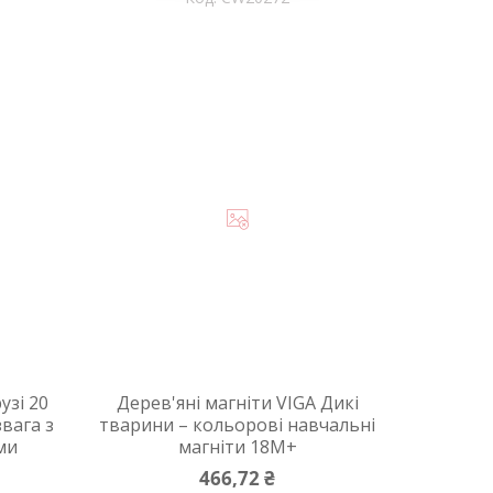
узі 20
Дерев'яні магніти VIGA Дикі
звага з
тварини – кольорові навчальні
ми
магніти 18M+
466,72 ₴