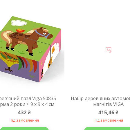
рев'яний пазл Viga 50835
Набір дерев'яних автомо
рма 2 роки + 9 х 9 х 4 см
магнітів VIGA
432 ₴
415,46 ₴
Під замовлення
Під замовлення