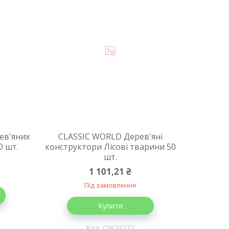
ев'яних
CLASSIC WORLD Дерев'яні
0 шт.
конструктори Лісові тварини 50
шт.
1 101,21 ₴
Під замовлення
Купити
CW20272