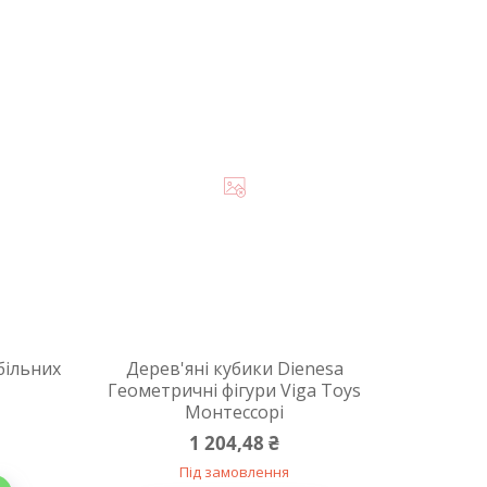
більних
Дерев'яні кубики Dienesa
Геометричні фігури Viga Toys
Монтессорі
1 204,48 ₴
Під замовлення