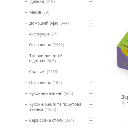
Їдальня
610
Меблі
50
Домашній офіс
944
Аксесуари
27
Освітлення
2952
Товари для дітей і
підлітків
805
Спальня
2289
Освітлення
185
Кухонне начиння
326
Де
фе
Кухонні меблі та побутова
техніка
1200
Сервіровка столу
334