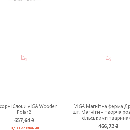
сорні блоки VIGA Wooden
VIGA Магнітна ферма Др
PolarB
шт. Магніти – творча ро
сільськими тварина
657,64 ₴
466,72 ₴
Під замовлення