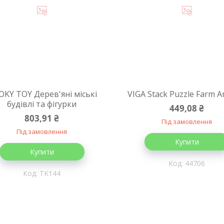
KY TOY Дерев'яні міські
VIGA Stack Puzzle Farm A
будівлі та фігурки
449,08 ₴
803,91 ₴
Під замовлення
Під замовлення
Купити
Купити
44706
TK144