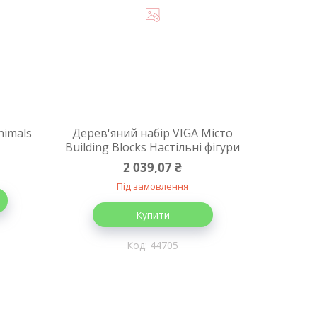
nimals
Дерев'яний набір VIGA Місто
Building Blocks Настільні фігури
2 039,07 ₴
Під замовлення
Купити
44705