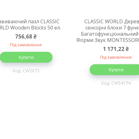
звиваючий пазл CLASSIC
CLASSIC WORLD Дерев
LD Wooden Blocks 50 ел.
сенсорні блоки 7 фун
Багатофункціональний
756,68 ₴
Форми Звук MONTESSORI 
Під замовлення
1 171,22 ₴
Купити
Під замовлення
Купити
CW2073
CW54174