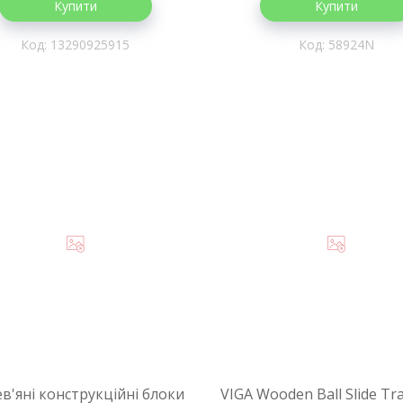
Купити
Купити
13290925915
58924N
в'яні конструкційні блоки
VIGA Wooden Ball Slide Tra