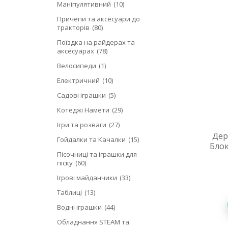
Маніпулятивний
10
Причепи та аксесуари до
тракторів
80
Поїздка на райдерах та
аксесуарах
78
Велосипеди
1
Електричний
10
Садові іграшки
5
Котеджі Намети
29
Ігри та розваги
27
Дер
Гойдалки та Качалки
15
Блок
Пісочниці та іграшки для
піску
60
Ігрові майданчики
33
Таблиці
13
Водні іграшки
44
Обладнання STEAM та