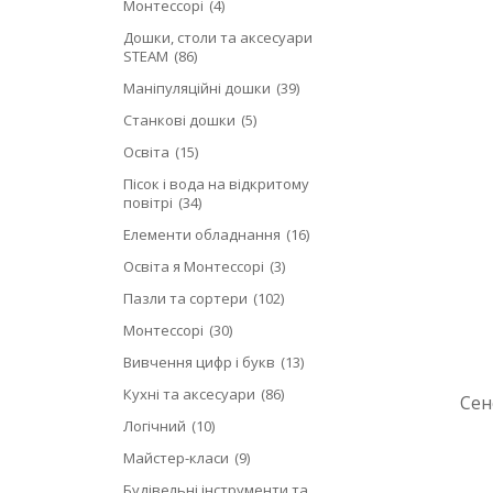
Монтессорі
4
Дошки, столи та аксесуари
STEAM
86
Маніпуляційні дошки
39
Станкові дошки
5
Освіта
15
Пісок і вода на відкритому
повітрі
34
Елементи обладнання
16
Освіта я Монтессорі
3
Пазли та сортери
102
Монтессорі
30
Вивчення цифр і букв
13
Кухні та аксесуари
86
Сен
Логічний
10
Майстер-класи
9
Будівельні інструменти та