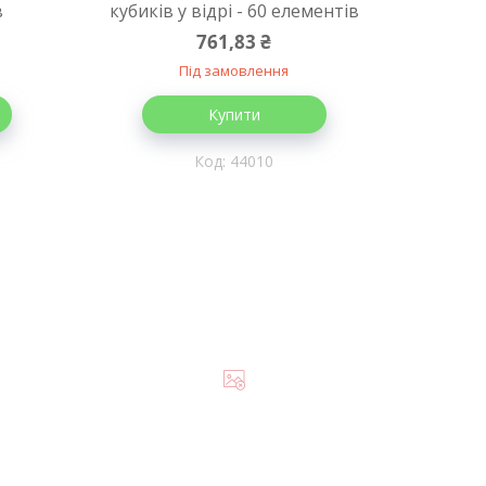
в
кубиків у відрі - 60 елементів
761,83 ₴
Під замовлення
Купити
44010