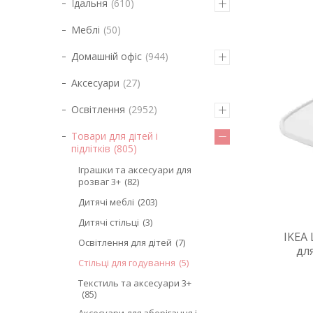
Їдальня
610
Меблі
50
Домашній офіс
944
Аксесуари
27
Освітлення
2952
Товари для дітей і
підлітків
805
Іграшки та аксесуари для
розваг 3+
82
Дитячі меблі
203
Дитячі стільці
3
IKEA 
Освітлення для дітей
7
для
Стільці для годування
5
Текстиль та аксесуари 3+
85
Аксесуари для зберігання і