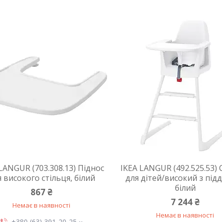
LANGUR (703.308.13) Піднос
IKEA LANGUR (492.525.53) 
 високого стільця, білий
для дітей/високий з під
білий
867 ₴
7 244 ₴
Немає в наявності
Немає в наявності
+380 (63) 391-20-25