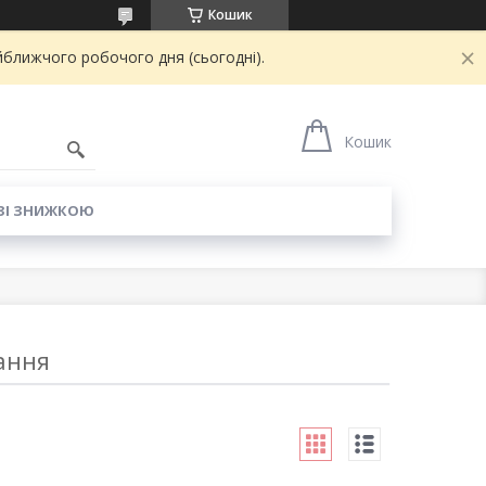
Кошик
йближчого робочого дня (сьогодні).
6
Кошик
ЗІ ЗНИЖКОЮ
вання