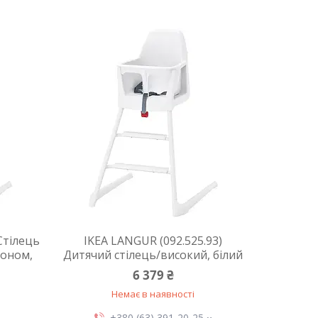
Стілець
IKEA LANGUR (092.525.93)
доном,
Дитячий стілець/високий, білий
6 379 ₴
Немає в наявності
+380 (63) 391-20-25