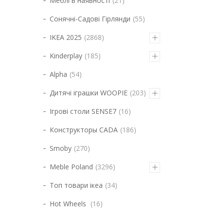
Меблі в наявності
21
Сонячні-Садові Гірлянди
55
IKEA 2025
2868
Kinderplay
185
Alpha
54
Дитячі іграшки WOOPIE
203
Ігрові столи SENSE7
16
Конструкторы CADA
186
Smoby
270
Meble Poland
3296
Топ товари ікеа
34
Hot Wheels
16