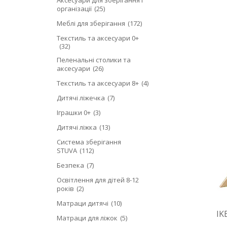
організації
25
Меблі для зберігання
172
Текстиль та аксесуари 0+
32
Пеленальні столики та
аксесуари
26
Текстиль та аксесуари 8+
4
Дитячі ліжечка
7
Іграшки 0+
3
Дитячі ліжка
13
Система зберігання
STUVA
112
Безпека
7
Освітлення для дітей 8-12
років
2
Матраци дитячі
10
IK
Матраци для ліжок
5