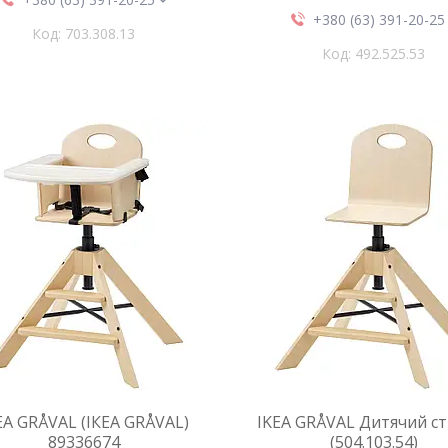
+380 (63) 391-20-25
703.308.13
492.525.53
EA GRÅVAL (ІКЕА GRÅVAL)
IKEA GRÅVAL Дитячий ст
89336674
(504.103.54)