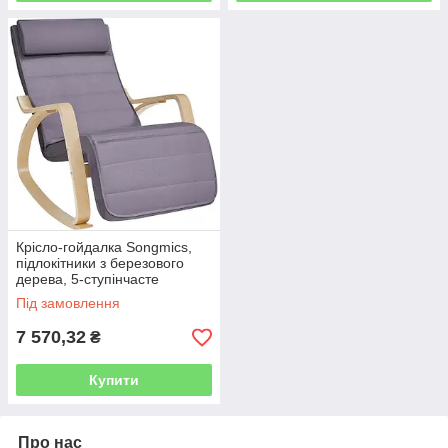
Крісло-гойдалка Songmics,
підлокітники з березового
дерева, 5-ступінчасте
регулювання підніжки, крісло
Під замовлення
для відпочинку,
7 570,32
₴
Купити
Про нас