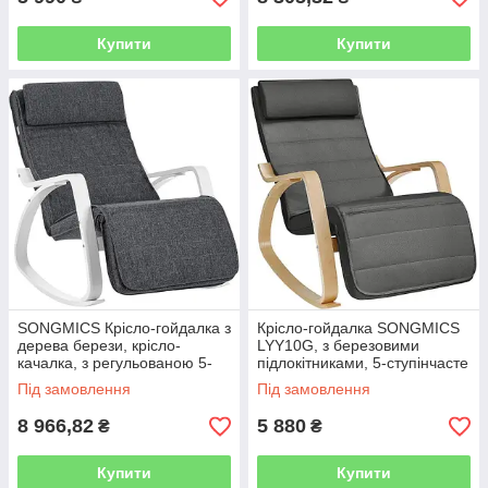
Купити
Купити
SONGMICS Крісло-гойдалка з
Крісло-гойдалка SONGMICS
дерева берези, крісло-
LYY10G, з березовими
качалка, з регульованою 5-
підлокітниками, 5-ступінчасте
кутовою підніжкою, імітація
регулювання підніжки,
Під замовлення
Під замовлення
льону, вантажопідйомність
вантажопідйомність до 150 кг,
8 966,82
5 880
₴
₴
Купити
Купити