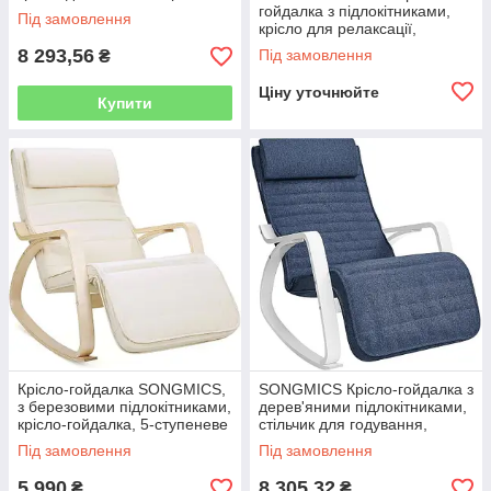
гойдалка з підлокітниками,
Під замовлення
крісло для релаксації,
флісове покриття, сталевий
8 293,56
Під замовлення
₴
каркас, гумові дерев’яні
ніжки,
Ціну уточнюйте
Купити
Крісло-гойдалка SONGMICS,
SONGMICS Крісло-гойдалка з
з березовими підлокітниками,
дерев'яними підлокітниками,
крісло-гойдалка, 5-ступеневе
стільчик для годування,
регулювання підніжки, крісло
регульована підніжка в 5
Під замовлення
Під замовлення
для відпочинку,
положеннях,
5 990
8 305,32
₴
₴