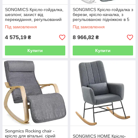
SONGMICS Крісло-гойдалка,
SONGMICS Крісло-гойдалка з
шезлонг, захист від
берези, крісло-качалка, з
перекидання, регульований
регульованою підніжкою в 5
підголівник, сталевий каркас,
кутах, імітація льону,
Під замовлення
Під замовлення
дихаючий, бічна кишеня, 151
вантажопідйомність 150 кг,
4 575,19
8 966,82
₴
₴
Купити
Купити
Songmics Rocking chair -
крісло для вітальні. сірий
SONGMICS HOME Крісло-