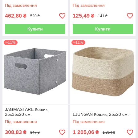
Під замовлення
Під замовлення
462,80
125,49
₴
₴
520 ₴
141 ₴
Купити
Купити
–11%
–11%
JAGMASTARE Кошик,
25х35х20 см.
LJUNGAN Кошик, 25х20 см.
Під замовлення
Під замовлення
308,83
1 205,06
₴
₴
347 ₴
1 354 ₴