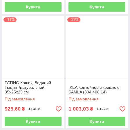
Купити
Купити
–11%
–11%
TATING Кошик, Водяний
Гіацинт/натуральний,
IKEA Контейнер з кришкою
35x25x25 см
SAMLA (394.408.14)
Під замовлення
Під замовлення
925,60
1 003,03
₴
₴
1 040 ₴
1 127 ₴
Купити
Купити