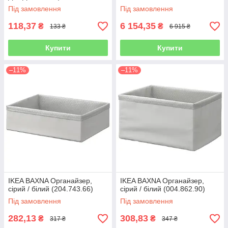
Під замовлення
Під замовлення
118,37
6 154,35
₴
₴
133 ₴
6 915 ₴
Купити
Купити
–11%
–11%
IKEA BAXNA Органайзер,
IKEA BAXNA Органайзер,
сірий / білий (204.743.66)
сірий / білий (004.862.90)
Під замовлення
Під замовлення
282,13
308,83
₴
₴
317 ₴
347 ₴