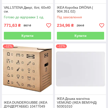
VALLSTENA Двері, білі, 60х40
IKEA Коробка DRÖNA (
см.
904.351.02)
Готово до відправки 1 од.
Під замовлення
771,63
234,96
₴
₴
867 ₴
264 ₴
Купити
Купити
–11%
–11%
IKEA Дошка магнітна
IKEA DUNDERGUBBE (ІКЕА
VEMUND (ІКЕА ВЕМУНД)
ДУНДЕРГАББЕ) 10477049
50301010