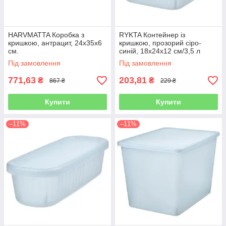
HARVMATTA Коробка з
RYKTA Контейнер із
кришкою, антрацит, 24х35х6
кришкою, прозорий сіро-
см.
синій, 18х24х12 см/3,5 л
Під замовлення
Під замовлення
771,63
203,81
₴
₴
867 ₴
229 ₴
Купити
Купити
–11%
–11%