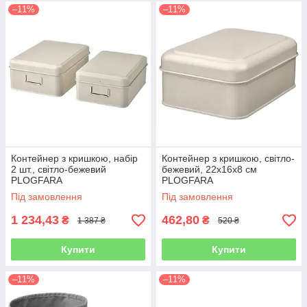
–11%
–11%
Контейнер з кришкою, набір
Контейнер з кришкою, світло-
2 шт., світло-бежевий
бежевий, 22x16x8 см
PLOGFARA
PLOGFARA
Під замовлення
Під замовлення
1 234,43
462,80
₴
₴
1 387 ₴
520 ₴
Купити
Купити
–11%
–11%