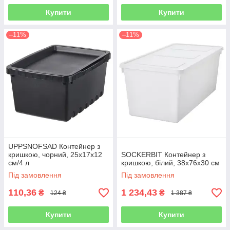
Купити
Купити
–11%
–11%
UPPSNOFSAD Контейнер з
кришкою, чорний, 25x17x12
SOCKERBIT Контейнер з
см/4 л
кришкою, білий, 38x76x30 см
Під замовлення
Під замовлення
110,36
1 234,43
₴
₴
124 ₴
1 387 ₴
Купити
Купити