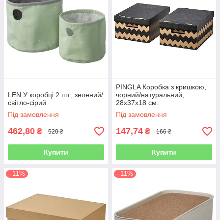
PINGLA Коробка з кришкою,
LEN У коробці 2 шт., зелений/
чорний/натуральний,
світло-сірий
28х37х18 см.
Під замовлення
Під замовлення
462,80
147,74
₴
₴
520 ₴
166 ₴
Купити
Купити
–11%
–11%