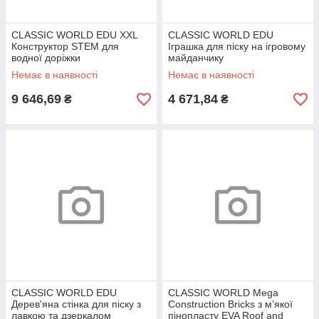
CLASSIC WORLD EDU XXL
CLASSIC WORLD EDU
Конструктор STEM для
Іграшка для піску на ігровому
водної доріжки
майданчику
Немає в наявності
Немає в наявності
9 646,69
4 671,84
₴
₴
CLASSIC WORLD EDU
CLASSIC WORLD Mega
Дерев'яна стінка для піску з
Construction Bricks з м’якої
лавкою та дзеркалом
пінопласту EVA Roof and