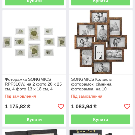
Купити
Купити
Фоторамка SONGMICS
SONGMICS Колаж із
RPF310W, на 2 фото 20 х 25
фоторамок, сімейна
см, 4 фото 13 х 18 см, 4
фоторамка, на 10
фото 10 х 15 см, пластикова
фотографій 10 x 15 см (4 x 6
Під замовлення
Під замовлення
дошка, МДФ, білий
дюймів), МДФ, потрібне
збирання, вінтажний
1 175,82
1 083,94
₴
₴
Купити
Купити