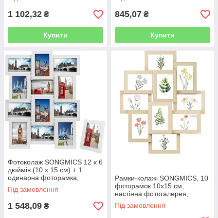
необхідна збірка, чорна
RPF25WT
1 102,32
845,07
₴
₴
Купити
Купити
Фотоколаж SONGMICS 12 x 6
дюймів (10 x 15 см) + 1
одинарна фоторамка,
Рамки-колажі SONGMICS, 10
необхідна збірка, біле дерево
фоторамок 10х15 см,
Під замовлення
RPF112W
настінна фотогалерея,
багато рамок, настінний
1 548,09
Під замовлення
₴
декор, натуральний беж
RPF020N01