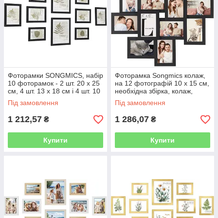
Фоторамки SONGMICS, набір
Фоторамка Songmics колаж,
10 фоторамок - 2 шт. 20 х 25
на 12 фотографій 10 х 15 см,
см, 4 шт. 13 х 18 см і 4 шт. 10
необхідна збірка, колаж,
х 15 см, виготовлений з ДВП,
фоторамки, фоторамки, зі
Під замовлення
Під замовлення
чорний RPF310H
скляним вікном, Різдво,
1 212,57
1 286,07
₴
₴
Купити
Купити