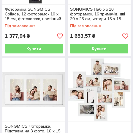
Фоторамка SONGMICS
SONGMICS Набір з 10
Collage, 12 фоторамок 10 х
фоторамок, 16 тримачів, дві
15 см, фотоколаж, настінний
20 х 25 см, чотири 13 х 18
колаж, мультирамка,
см, чотири 10 х 15 см,
Під замовлення
Під замовлення
настінний декор, червоно-
підвісні, стоячі, скляні,
коричневий,
1 377,94
1 653,57
₴
₴
Купити
Купити
SONGMICS Фоторамка,
Підставка на 3 фото, 10 х 15