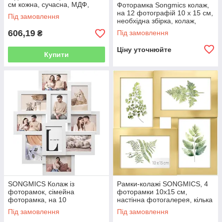
см кожна, сучасна, МДФ,
Фоторамка Songmics колаж,
захисне скло, білий
на 12 фотографій 10 х 15 см,
Під замовлення
RPF006W01
необхідна збірка, колаж,
фоторамки, фоторамка, зі
606,19
Під замовлення
₴
скляним вікном, Різдво,
Ціну уточнюйте
Купити
SONGMICS Колаж із
Рамки-колажі SONGMICS, 4
фоторамок, сімейна
фоторамки 10х15 см,
фоторамка, на 10
настінна фотогалерея, кілька
фотографій 10 x 15 см (4 x 6
рамок, настінний декор,
Під замовлення
Під замовлення
дюймів), МДФ, необхідна
світло-золотий RPF025A01