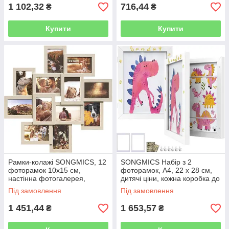
збірка, білий RPF20WT
1 102,32
716,44
₴
₴
Купити
Купити
Рамки-колажі SONGMICS, 12
SONGMICS Набір з 2
фоторамок 10х15 см,
фоторамок, А4, 22 х 28 см,
настінна фотогалерея,
дитячі ціни, кожна коробка до
багато рамок, настінний
150 малюнків, МДФ, скло,
Під замовлення
Під замовлення
декор, натуральний беж
тримач, настінні гачки без
RPF022N01
1 451,44
1 653,57
₴
₴