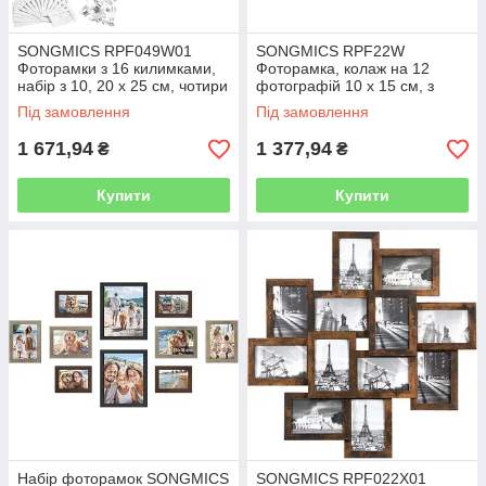
SONGMICS RPF049W01
SONGMICS RPF22W
Фоторамки з 16 килимками,
Фоторамка, колаж на 12
набір з 10, 20 x 25 см, чотири
фотографій 10 х 15 см, з
рамки 4 x 6, для
МДФ, необхідна збірка,
Під замовлення
Під замовлення
підвішування або настільного
новорічна, біла, з візерунком
дисплея,
текстури
1 671,94
1 377,94
₴
₴
Купити
Купити
Набір фоторамок SONGMICS
SONGMICS RPF022X01