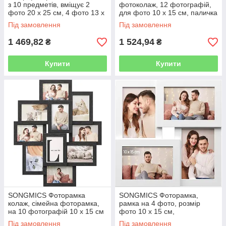
з 10 предметів, вміщує 2
фотоколаж, 12 фотографій,
фото 20 x 25 см, 4 фото 13 x
для фото 10 х 15 см, паличка
18 см, 4 фото 10 x 15 см,
колаж, різнокольоровий
Під замовлення
Під замовлення
червоно-коричневий, сірий
1 469,82
1 524,94
₴
₴
Купити
Купити
SONGMICS Фоторамка
SONGMICS Фоторамка,
колаж, сімейна фоторамка,
рамка на 4 фото, розмір
на 10 фотографій 10 x 15 см
фото 10 х 15 см,
(4x6"), виготовлена ​​з МДФ,
фотогалерея, скло, білий
Під замовлення
Під замовлення