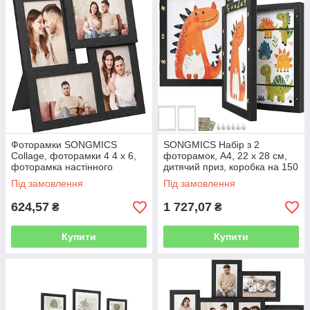
Фоторамки SONGMICS
SONGMICS Набір з 2
Collage, фоторамки 4 4 x 6,
фоторамок, А4, 22 х 28 см,
фоторамка настінного
дитячий приз, коробка на 150
колажу, кілька рамок,
фотографій, МДФ, скло,
Під замовлення
Під замовлення
настінний декор, чорне
підставка, настінні гачки без
чорнило RPF25BK
624,57
1 727,07
₴
₴
Купити
Купити