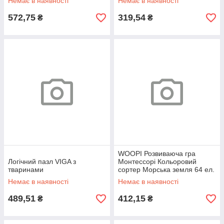
Немає в наявності
Немає в наявності
572,75
319,54
₴
₴
WOOPI Розвиваюча гра
Логічний пазл VIGA з
Монтессорі Кольоровий
тваринами
сортер Морська земля 64 ел.
Немає в наявності
Немає в наявності
489,51
412,15
₴
₴