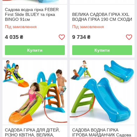
Садова водна гірка FEBER
First Slide BLUEY та гірка
ВЕЛИКА САДОВА ГІРКА XXL
BINGO 91см
ВОДНА ГІРКА 190 СМ СХОДИ
Під замовлення
Під замовлення
4 035
9 734
₴
₴
Купити
Купити
САДОВА ГІРКА ДЛЯ ДІТЕЙ,
САДОВА ВОДНА ГІРКА
РІЗНО КВІТНА, ВЕЛИКА,
ІГРОВА МАЙДАНЧИК Садова