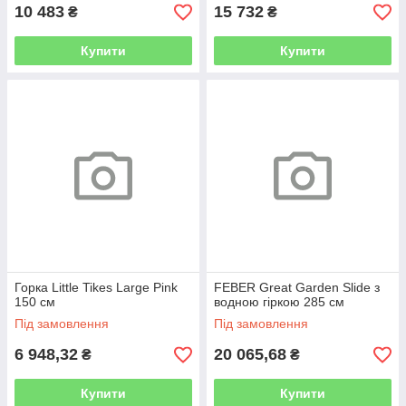
10 483
15 732
₴
₴
Купити
Купити
Горка Little Tikes Large Pink
FEBER Great Garden Slide з
150 см
водною гіркою 285 см
Під замовлення
Під замовлення
6 948,32
20 065,68
₴
₴
Купити
Купити