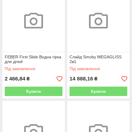
FEBER First Slide Водна гірка
Слайд Smoby MEGAGLISS
для дітей
2в1
Під замовлення
Під замовлення
2 466,84
14 888,16
₴
₴
Купити
Купити