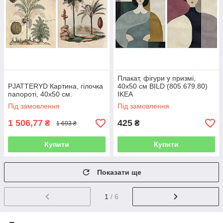
Плакат, фігури у призмі,
PJATTERYD Картина, гілочка
40x50 см BILD (805.679.80)
папороті, 40х50 см.
IKEA
Під замовлення
Під замовлення
1 506,77
425
₴
₴
1 693 ₴
Купити
Купити
Показати ще
1
/ 6