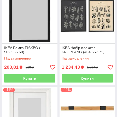
IKEA Рамка FISKBO (
IKEA Набір плакатів
502.956.60)
KNOPPÄNG (404.657.71)
Під замовлення
Під замовлення
203,81
1 234,43
₴
₴
229 ₴
1 387 ₴
Купити
Купити
–11%
–11%