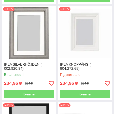
–11%
–11%
IKEA SILVERHÖJDEN (
IKEA KNOPPÄNG (
002.920.94)
804.272.68)
В наявності
Під замовлення
234,96
234,96
₴
₴
264 ₴
264 ₴
Купити
Купити
–11%
–11%