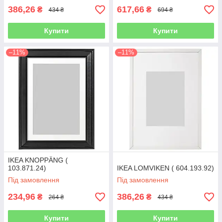
386,26
617,66
₴
₴
434 ₴
694 ₴
Купити
Купити
–11%
–11%
IKEA KNOPPÄNG (
103.871.24)
IKEA LOMVIKEN ( 604.193.92)
Під замовлення
Під замовлення
234,96
386,26
₴
₴
264 ₴
434 ₴
Купити
Купити