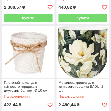
2 388,57
440,82
₴
₴
Купити
Купити
Плетений чохол для
Металева кришка для
квіткового горщика з
квіткового горщика BADU, 2
джутовим бантом, Ø 10 см -
шт.
білий
Під замовлення
Під замовлення
422,44
2 480,44
₴
₴