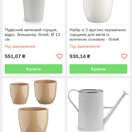
Підвісний квітковий горщик,
Набір із 3 круглих керамічних
відро, бляшанка, білий, Ø 13
горщиків для квітів із
см
конічною основою - білий
Під замовлення
Під замовлення
551,07
930,14
₴
₴
Купити
Купити