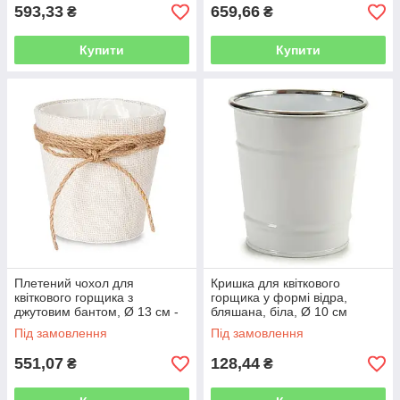
593,33
659,66
₴
₴
Купити
Купити
Плетений чохол для
Кришка для квіткового
квіткового горщика з
горщика у формі відра,
джутовим бантом, Ø 13 см -
бляшана, біла, Ø 10 см
білий
Під замовлення
Під замовлення
551,07
128,44
₴
₴