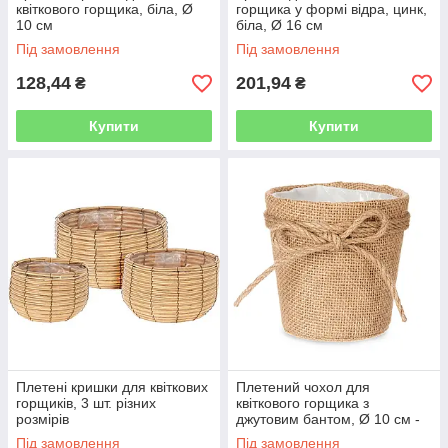
квіткового горщика, біла, Ø
горщика у формі відра, цинк,
10 см
біла, Ø 16 см
Під замовлення
Під замовлення
128,44
201,94
₴
₴
Купити
Купити
Плетені кришки для квіткових
Плетений чохол для
горщиків, 3 шт. різних
квіткового горщика з
розмірів
джутовим бантом, Ø 10 см -
коричневий
Під замовлення
Під замовлення