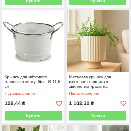
Купити
Купити
Кришка для квіткового
Металева кришка для
горщика з цинку, біла, Ø 11,5
квіткового горщика з
см
хвилястим краєм на
дерев'яній основі NORD, Ø
Під замовлення
Під замовлення
18 x 23 см
128,44
1 102,32
₴
₴
Купити
Купити