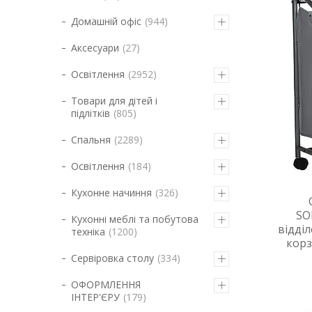
Домашній офіс
944
Аксесуари
27
Освітлення
2952
Товари для дітей і
підлітків
805
Спальня
2289
Освітлення
184
Кухонне начиння
326
SO
Кухонні меблі та побутова
відді
техніка
1200
корз
Сервіровка столу
334
ОФОРМЛЕННЯ
ІНТЕР'ЄРУ
179