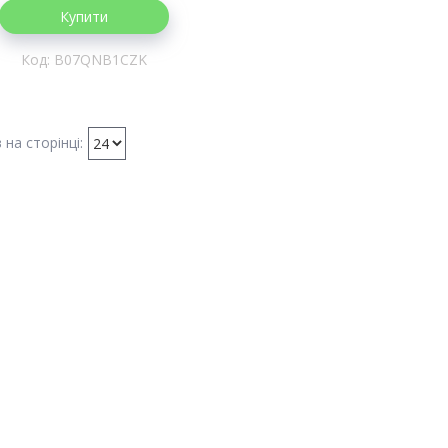
Купити
B07QNB1CZK