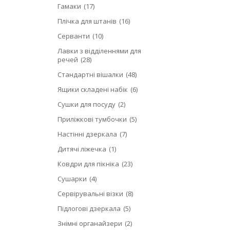
Гамаки
17
Плічка для штанів
16
Серванти
10
Лавки з відділеннями для
речей
28
Стандартні вішалки
48
Ящики складені набік
6
Сушки для посуду
2
Приліжкові тумбочки
5
Настінні дзеркала
7
Дитячі ліжечка
1
Ковдри для пікніка
23
Сушарки
4
Сервірувальні візки
8
Підлогові дзеркала
5
Знімні органайзери
2