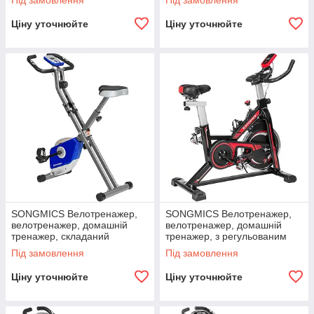
Під замовлення
Під замовлення
спортивне обладнання,
спортивне обладнання,
складний, з опорною
складне, з опорною
Ціну уточнюйте
Ціну уточнюйте
SONGMICS Велотренажер,
SONGMICS Велотренажер,
велотренажер, домашній
велотренажер, домашній
тренажер, складаний
тренажер, з регульованим
тренажер, 8 налаштувань
кермом, сидінням і опором,
Під замовлення
Під замовлення
магнітного опору,
вимірюванням пульсу,
вимірювання пульсу,
педалями з
Ціну уточнюйте
Ціну уточнюйте