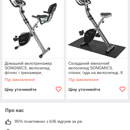
Домашній велотренажер
Складаний кімнатний
SONGMICS, велосипед,
велосипед SONGMICS,
фітнес і тренажери,
спінінг, їзда на велосипеді, 8
кімнатний, розкладний, зі
рівнів магнітного опору,
Під замовлення
Під замовлення
спинкою, 8 резисторів,
підлоговий килимок, датчик
датчик,
Ціну уточнюйте
Ціну уточнюйте
Про нас
95% позитивних з 636 відгуків за рік