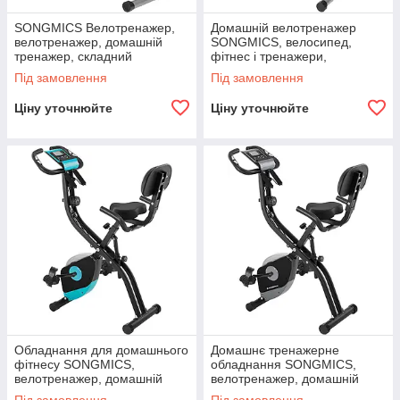
SONGMICS Велотренажер,
Домашній велотренажер
велотренажер, домашній
SONGMICS, велосипед,
тренажер, складний
фітнес і тренажери,
тренажер, 8 налаштувань
кімнатний, розкладний, зі
Під замовлення
Під замовлення
магнітного опору,
спинкою, 8 резисторів,
вимірювання пульсу,
датчик,
Ціну уточнюйте
Ціну уточнюйте
Обладнання для домашнього
Домашнє тренажерне
фітнесу SONGMICS,
обладнання SONGMICS,
велотренажер, домашній
велотренажер, домашній
тренажер, домашнє
тренажер, домашнє