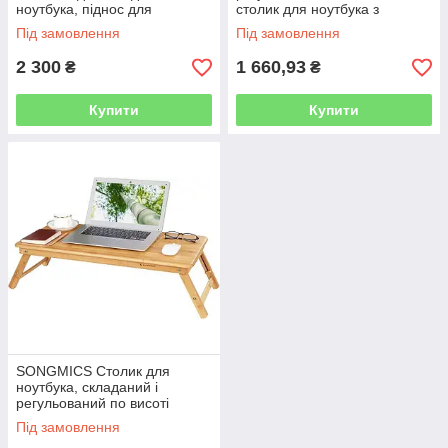
ноутбука, піднос для
столик для ноутбука з
сніданку, складні ніжки, для
ящиком, складаний
Під замовлення
Під замовлення
ліжка та дивана, регулюється
бамбуковий столик для
по висоті,
ноутбуків, стіл для читання
2 300
1 660,93
₴
₴
Купити
Купити
SONGMICS Столик для
ноутбука, складаний і
регульований по висоті
столик для ноутбуків, з
Під замовлення
вентиляційними отворами,