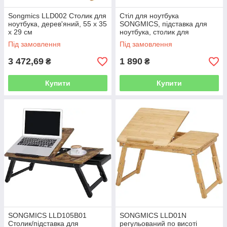
Songmics LLD002 Столик для
Стіл для ноутбука
ноутбука, дерев'яний, 55 x 35
SONGMICS, підставка для
x 29 см
ноутбука, столик для
ноутбука, піднос для
Під замовлення
Під замовлення
сніданку, складні ніжки,
регульована висота,
3 472,69
1 890
₴
₴
Купити
Купити
SONGMICS LLD105B01
SONGMICS LLD01N
Столик/підставка для
регульований по висоті