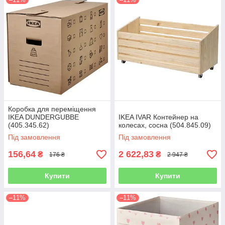
Коробка для переміщення
IKEA DUNDERGUBBE
IKEA IVAR Контейнер на
(405.345.62)
колесах, сосна (504.845.09)
Під замовлення
Під замовлення
156,64
2 622,83
₴
₴
176 ₴
2 947 ₴
Купити
Купити
–11%
–11%