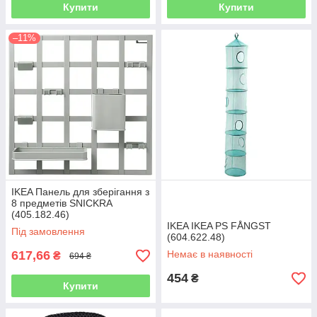
Купити
Купити
–11%
IKEA Панель для зберігання з
8 предметів SNICKRA
(405.182.46)
IKEA IKEA PS FÅNGST
Під замовлення
(604.622.48)
617,66
Немає в наявності
₴
694 ₴
454
₴
Купити