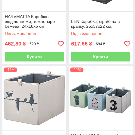
HARVMATTA Коробка з
відділеннями, темно-сіро-
LEN Коробка, сіра/біла в
бежева, 24х18х6 см.
крапку, 25x37x22 см.
Під замовлення
Під замовлення
462,80
617,66
₴
₴
520 ₴
694 ₴
Купити
Купити
–11%
–11%