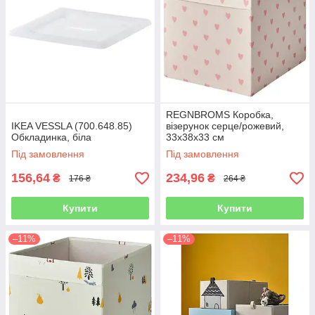
REGNBROMS Коробка,
IKEA VESSLA (700.648.85)
візерунок серце/рожевий,
Обкладинка, біла
33х38х33 см
Під замовлення
Під замовлення
156,64
234,96
₴
₴
176 ₴
264 ₴
Купити
Купити
–11%
–11%