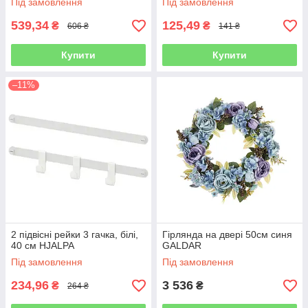
Під замовлення
Під замовлення
539,34
125,49
₴
₴
606 ₴
141 ₴
Купити
Купити
–11%
2 підвісні рейки 3 гачка, білі,
Гірлянда на двері 50см синя
40 см HJALPA
GALDAR
Під замовлення
Під замовлення
234,96
3 536
₴
₴
264 ₴