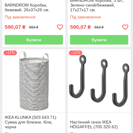
BARNDROM Коробка, 3 шт.,
BARNDROM Коробка,
Зелено-синій/бежевий,
бежевий, 26х37х26 см.
17x27x17 см.
Під замовлення
Під замовлення
590,07
590,07
₴
₴
663 ₴
663 ₴
Купити
Купити
–11%
–11%
IKEA KLUNKA (503.643.71)
Сумка для білизни, біла,
Настінний гачок IKEA
чорна
HÖGAFFEL (705.320.62)