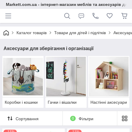
Markett.com.ua - інтернет-магазин меблів та аксесуарів для 
Каталог товарів
Товари для дітей і підлітків
Аксесуари
Аксесуари для зберігання і організації
Коробки і кошики
Гачки і вішалки
Настінні аксесуари
Сортування
0
Фільтри
–11%
–11%