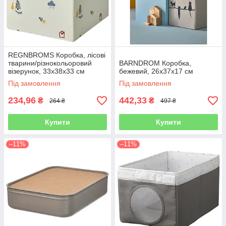
REGNBROMS Коробка, лісові
тварини/різнокольоровий
BARNDROM Коробка,
візерунок, 33x38x33 см
бежевий, 26x37x17 см
Під замовлення
Під замовлення
234,96
442,33
₴
₴
264 ₴
497 ₴
Купити
Купити
–11%
–11%