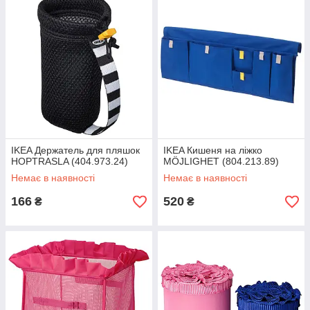
IKEA Держатель для пляшок
IKEA Кишеня на ліжко
HOPTRASLA (404.973.24)
MÖJLIGHET (804.213.89)
Немає в наявності
Немає в наявності
166
520
₴
₴