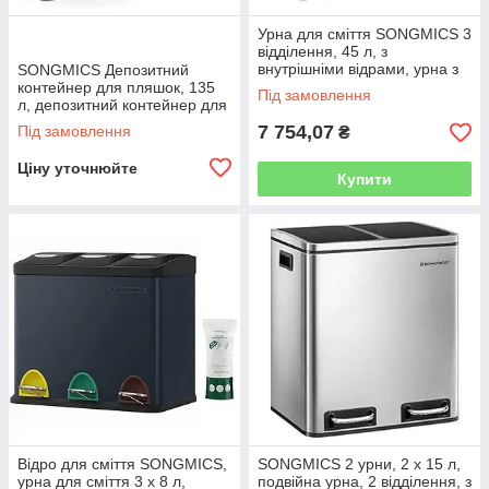
Урна для сміття SONGMICS 3
відділення, 45 л, з
внутрішніми відрами, урна з
SONGMICS Депозитний
нержавіючої сталі, 3 x 15 л,
контейнер для пляшок, 135
Під замовлення
біло-чорна LTB45W
л, депозитний контейнер для
пляшок, контейнер для
7 754,07
Під замовлення
₴
пляшок, порожній
перероблений
Ціну уточнюйте
Купити
Відро для сміття SONGMICS,
SONGMICS 2 урни, 2 х 15 л,
урна для сміття 3 x 8 л,
подвійна урна, 2 відділення, з