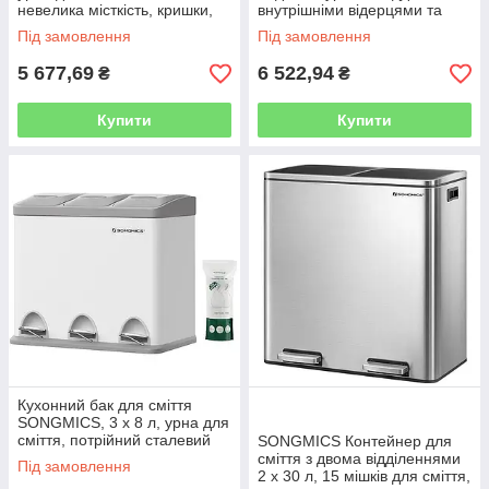
невелика місткість, кришки,
внутрішніми відерцями та
потрійний сталевий урна для
ручками, для кухні, повільне
Під замовлення
Під замовлення
сміття, для невеликих
закривання,
5 677,69
6 522,94
₴
₴
Купити
Купити
Кухонний бак для сміття
SONGMICS, 3 x 8 л, урна для
сміття, потрійний сталевий
SONGMICS Контейнер для
урна для сміття, для
сміття з двома відділеннями
Під замовлення
невеликих сімей, педалі та
2 x 30 л, 15 мішків для сміття,