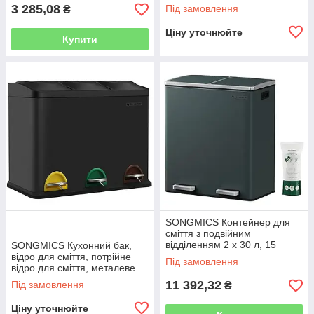
металеві педалі, 2
3 285,08
Під замовлення
₴
пластикових внутрішніх
Ціну уточнюйте
Купити
SONGMICS Контейнер для
сміття з подвійним
відділенням 2 x 30 л, 15
SONGMICS Кухонний бак,
мішків для сміття, металеві
відро для сміття, потрійне
Під замовлення
педалі, 2 пластикові
відро для сміття, металеве
внутрішні
відро для сміття 45 л, 3 x 15
11 392,32
Під замовлення
₴
л, з кришкою, сталь,
Ціну уточнюйте