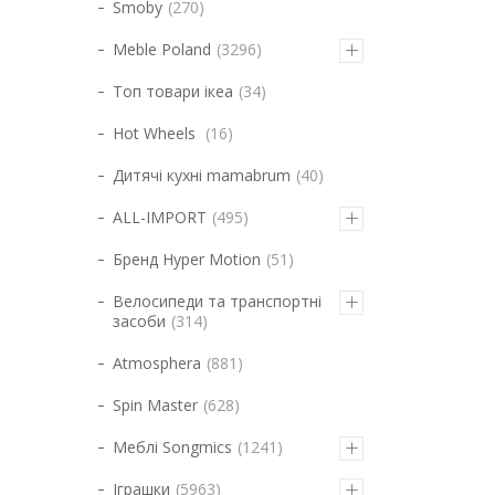
Smoby
270
Meble Poland
3296
Топ товари ікеа
34
Hot Wheels
16
Дитячі кухні mamabrum
40
ALL-IMPORT
495
Бренд Hyper Motion
51
Велосипеди та транспортні
засоби
314
Atmosphera
881
Spin Master
628
Меблі Songmics
1241
Іграшки
5963