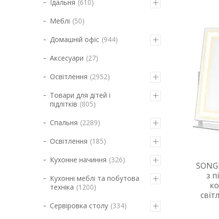
Їдальня
610
Меблі
50
Домашній офіс
944
Аксесуари
27
Освітлення
2952
Товари для дітей і
підлітків
805
Спальня
2289
Освітлення
185
Кухонне начиння
326
SONG
з п
Кухонні меблі та побутова
ко
техніка
1200
світ
Сервіровка столу
334