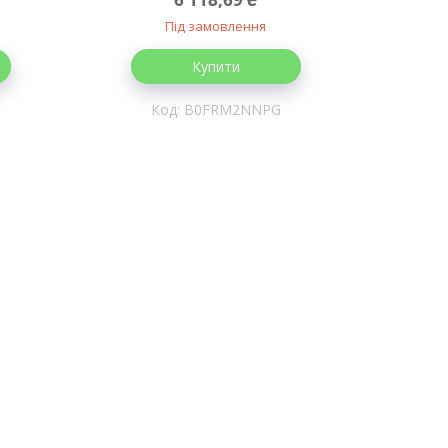
Під замовлення
Купити
B0FRM2NNPG