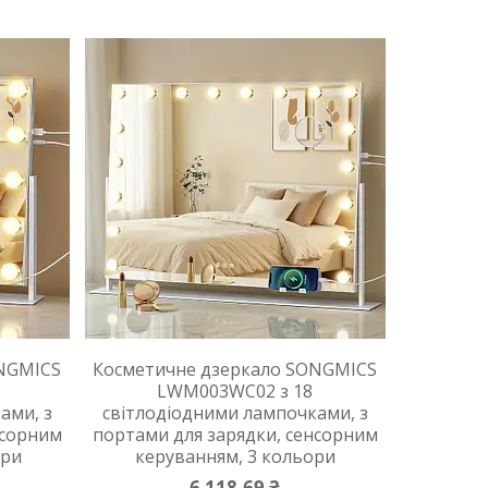
ONGMICS
Косметичне дзеркало SONGMICS
LWM003WC02 з 18
ами, з
світлодіодними лампочками, з
нсорним
портами для зарядки, сенсорним
ори
керуванням, 3 кольори
6 118,69 ₴