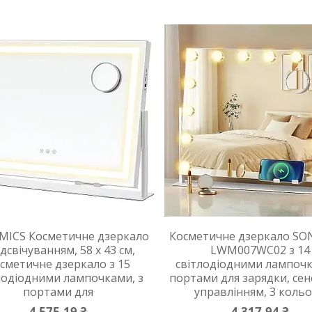
MICS Косметичне дзеркало
Косметичне дзеркало S
ідсвічуванням, 58 х 43 см,
LWM007WC02 з 14
сметичне дзеркало з 15
світлодіодними лампочк
лодіодними лампочками, з
портами для зарядки, се
портами для
управлінням, 3 коль
4 575,19 ₴
4 317,94 ₴