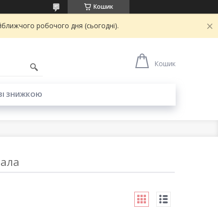
Кошик
йближчого робочого дня (сьогодні).
6
Кошик
ЗІ ЗНИЖКОЮ
кала