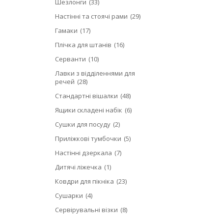
Шезлонги
33
Настінні та стоячі рами
29
Гамаки
17
Плічка для штанів
16
Серванти
10
Лавки з відділеннями для
речей
28
Стандартні вішалки
48
Ящики складені набік
6
Сушки для посуду
2
Приліжкові тумбочки
5
Настінні дзеркала
7
Дитячі ліжечка
1
Ковдри для пікніка
23
Сушарки
4
Сервірувальні візки
8