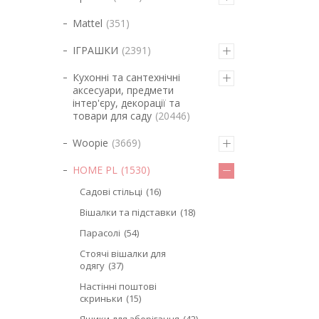
Mattel
351
ІГРАШКИ
2391
Кухонні та сантехнічні
аксесуари, предмети
інтер'єру, декорації та
товари для саду
20446
Woopie
3669
HOME PL
1530
Садові стільці
16
Вішалки та підставки
18
Парасолі
54
Стоячі вішалки для
одягу
37
Настінні поштові
скриньки
15
Ящики для зберігання
42