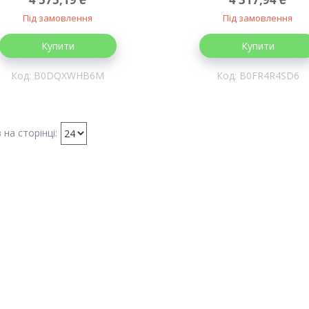
Під замовлення
Під замовлення
Купити
Купити
B0DQXWHB6M
B0FR4R4SD6