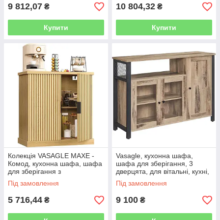
сільський
каркас,
9 812,07
10 804,32
₴
₴
Купити
Купити
Колекція VASAGLE MAXE -
Vasagle, кухонна шафа,
Комод, кухонна шафа, шафа
шафа для зберігання, 3
для зберігання з
дверцята, для вітальні, кухні,
регульованою полицею,
їдальні, 33 х 110 х 75 см,
Під замовлення
Під замовлення
ребристі двері, перехідний
стиль кантрі,
стиль, кухня,
5 716,44
9 100
₴
₴