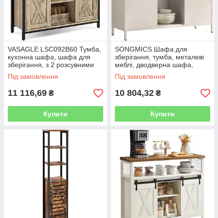
VASAGLE LSC092B60 Тумба,
SONGMICS Шафа для
кухонна шафа, шафа для
зберігання, тумба, металеві
зберігання, з 2 розсувними
меблі, дводверна шафа,
дверима, 33 x 100 x 80 см,
магнітна застібка,
Під замовлення
Під замовлення
регульовані полиці, для
регульовані полиці, сталевий
каркас, колір
11 116,69
10 804,32
₴
₴
Купити
Купити