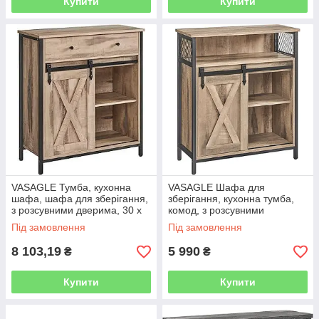
Купити
Купити
VASAGLE Тумба, кухонна
VASAGLE Шафа для
шафа, шафа для зберігання,
зберігання, кухонна тумба,
з розсувними дверима, 30 х
комод, з розсувними
70 х 80 см, регульована
дверима, 30 x 70 x 80 см,
Під замовлення
Під замовлення
полиця, стиль кантрі, для
регульовані полиці, для
вітальні,
8 103,19
5 990
₴
₴
Купити
Купити