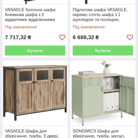
VASAGLE Кухонна шафа
Підлогова шафа VASAGLE,
Книжкова шафа з 2
окремо стоїть шафа з 1
відкритими відділеннями
шухлядою та полицею,
Шафа з регульованими
кухонна шафа для
Під замовлення
Під замовлення
полицями Книжкова шафа з
зберігання речей, жалюзійні
дверцятами Сталева
двері, для
7 717,32
6 688,32
₴
₴
Купити
Купити
VASAGLE Шафа для
SONGMICS Шафа для
зберігання, тумба, 3 двері,
зберігання, тумба, метал,