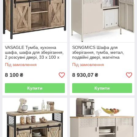
VASAGLE Тумба, кухонна
SONGMICS Шафа для
шафа, шафа для зберігання,
зберігання, тумба, метал,
2 розсувні двері, 33 х 100 х
подвійні двері, магнітна
80 см, регульовані полиці,
застібка, сталевий каркас, 40
Під замовлення
Під замовлення
стиль кантрі, для
x 80 x 76 см, пісочно-
бежевий і
8 100
8 930,07
₴
₴
Купити
Купити