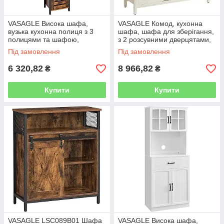
VASAGLE Висока шафа,
VASAGLE Комод, кухонна
вузька кухонна полиця з 3
шафа, шафа для зберігання,
полицями та шафою,
з 2 розсувними дверцятами,
книжкова шафа, висока бічна
33 x 100 x 80 см, регульовані
Під замовлення
Під замовлення
шафа, промисловий дизайн,
полиці, для вітальні,
вітальня,
6 320,82
8 966,82
₴
₴
Купити
Купити
VASAGLE LSC089B01 Шафа
VASAGLE Висока шафа,