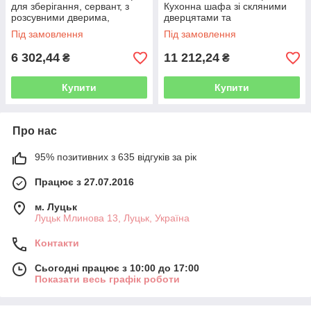
для зберігання, сервант, з
Кухонна шафа зі скляними
розсувними дверима,
дверцятами та
відкрита полиця, регульовані
регульованими полицями,
Під замовлення
Під замовлення
полиці, промисловий стиль,
висувним ящиком, отвором
для
для кабелю, для
6 302,44
11 212,24
₴
₴
Купити
Купити
Про нас
95% позитивних з 635 відгуків за рік
Працює з 27.07.2016
м. Луцьк
Луцьк Млинова 13, Луцьк, Україна
Контакти
Сьогодні працює з 10:00 до 17:00
Показати весь графік роботи