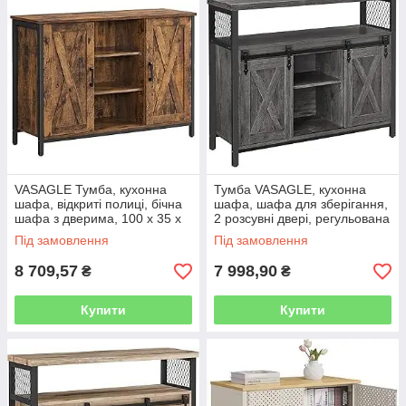
VASAGLE Тумба, кухонна
Тумба VASAGLE, кухонна
шафа, відкриті полиці, бічна
шафа, шафа для зберігання,
шафа з дверима, 100 x 35 x
2 розсувні двері, регульована
70 см, промисловий дизайн,
полиця, промислова, для
Під замовлення
Під замовлення
коричнево-чорний вінтаж
вітальні, сіро-чорний
8 709,57
7 998,90
₴
₴
Купити
Купити