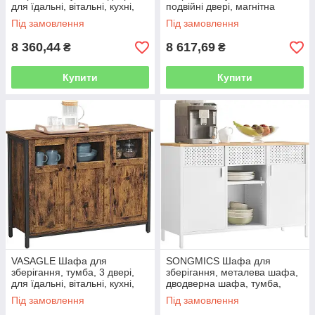
для їдальні, вітальні, кухні,
подвійні двері, магнітна
холу, сталевий каркас,
застібка, сталевий каркас, 40
Під замовлення
Під замовлення
промисловий стиль,
x 80 x 76 см, колір
8 360,44
8 617,69
₴
₴
Купити
Купити
VASAGLE Шафа для
SONGMICS Шафа для
зберігання, тумба, 3 двері,
зберігання, металева шафа,
для їдальні, вітальні, кухні,
дводверна шафа, тумба,
холу, сталевий каркас,
магнітна застібка,
Під замовлення
Під замовлення
індустріальний стиль,
регульовані полиці, сталевий