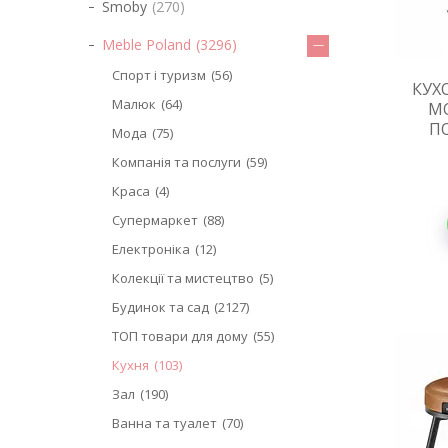
Smoby
270
Meble Poland
3296
Спорт і туризм
56
КУХ
Малюк
64
МО
П
Мода
75
Компанія та послуги
59
Краса
4
Супермаркет
88
Електроніка
12
Колекції та мистецтво
5
Будинок та сад
2127
ТОП товари для дому
55
Кухня
103
Зал
190
Ванна та туалет
70