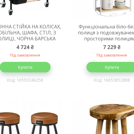
ОННА СТІЙКА НА КОЛІСАХ,
Функціональна біло-б
БІЛЬНА, ШАФА, СТІЛ, 3
полиця з подовжувачем
ОЛИЦІ, ЧОРНА БАРСЬКА
просторими полицям
4 724 ₴
7 229 ₴
Під замовлення
Під замовлення
Купити
Купити
16593246258
16653852888