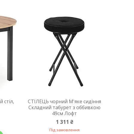
 стіл,
СТІЛЕЦЬ чорний М'яке сидіння
Складний табурет з оббивкою
49см Лофт
1 311 ₴
Під замовлення