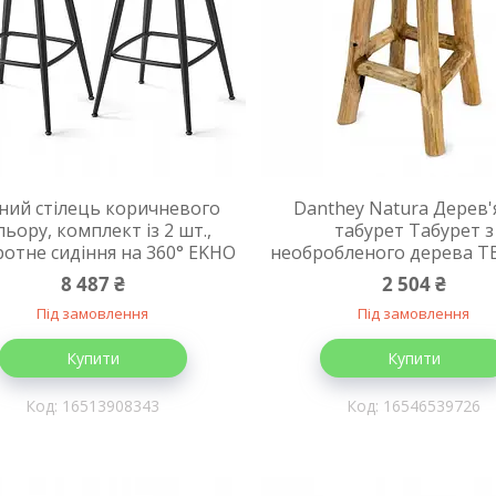
ний стілець коричневого
Danthey Natura Дерев
льору, комплект із 2 шт.,
табурет Табурет з
отне сидіння на 360° EKHO
необробленого дерева Т
8 487 ₴
2 504 ₴
Під замовлення
Під замовлення
Купити
Купити
16513908343
16546539726