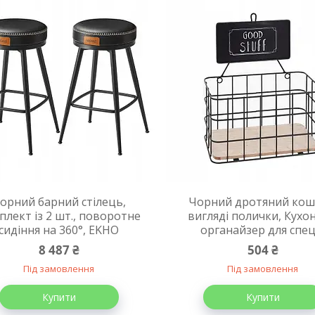
орний барний стілець,
Чорний дротяний кош
плект із 2 шт., поворотне
вигляді полички, Кухо
сидіння на 360°, EKHO
органайзер для спец
8 487 ₴
504 ₴
Під замовлення
Під замовлення
Купити
Купити