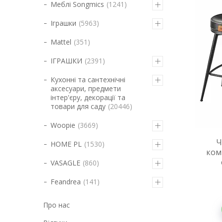
Меблі Songmics
1241
Іграшки
5963
Mattel
351
ІГРАШКИ
2391
Кухонні та сантехнічні
аксесуари, предмети
інтер'єру, декорації та
товари для саду
20446
Woopie
3669
Ч
HOME PL
1530
ком
VASAGLE
860
Feandrea
141
Про нас