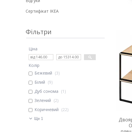
Відгуки
Cертифікат IKEA
Фільтри
Ціна
Колір
Бежевий
3
Білий
9
Дуб сонома
1
Зелений
2
Коричневий
22
Ще 1
Двояр
О
пляш