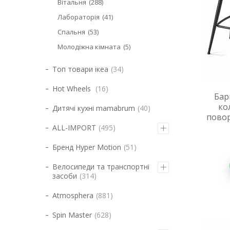
Вітальня
288
Лабораторія
41
Спальня
53
Молодіжна кімната
5
Топ товари ікеа
34
Hot Wheels
16
Бар
ко
Дитячі кухні mamabrum
40
повор
ALL-IMPORT
495
Бренд Hyper Motion
51
Велосипеди та транспортні
засоби
314
Atmosphera
881
Spin Master
628