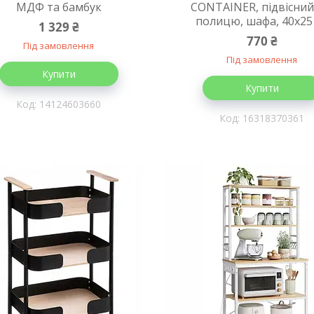
МДФ та бамбук
CONTAINER, підвісний
полицю, шафа, 40х25
1 329 ₴
770 ₴
Під замовлення
Під замовлення
Купити
Купити
14124603660
16318370361