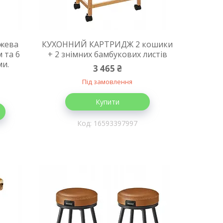
ежева
КУХОННИЙ КАРТРИДЖ 2 кошики
 та 6
+ 2 знімних бамбукових листів
и.
3 465 ₴
Під замовлення
Купити
16593397997