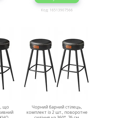
16513907566
в, що
Чорний барний стілець,
сивний
комплект із 2 шт., поворотне
EKHO
сидіння на 360°, 76 см.