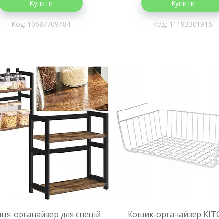
Купити
Купити
10687709484
11193301916
ця-органайзер для спецій
Кошик-органайзер KI