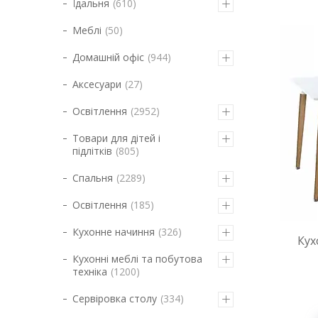
Їдальня
610
Меблі
50
Домашній офіс
944
Аксесуари
27
Освітлення
2952
Товари для дітей і
підлітків
805
Спальня
2289
Освітлення
185
Кухонне начиння
326
Кух
Кухонні меблі та побутова
техніка
1200
Сервіровка столу
334