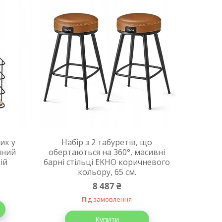
ик у
Набір з 2 табуретів, що
нний
обертаються на 360°, масивні
ій
барні стільці EKHO коричневого
кольору, 65 см.
8 487 ₴
Під замовлення
Купити