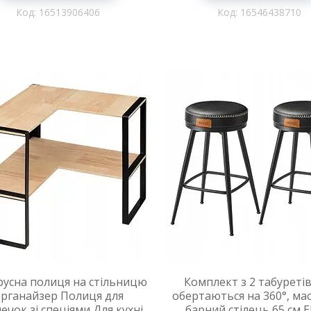
16513906406
16546438710
усна полиця на стільницю
Комплект з 2 табуреті
рганайзер Полиця для
обертаються на 360°, ма
ечок зі спеціями Для кухні
барний стілець 65 см 