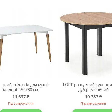
онний стіл, стіл для кухні-
LOFT розсувний кухонний
їдальні, 150х80 см.
дуб ремісничий
11 637 ₴
10 787 ₴
Під замовлення
Під замовлення