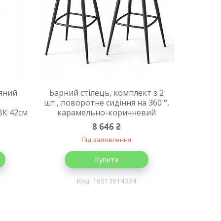
'яний
Барний стілець, комплект з 2
шт., поворотне сидіння на 360 °,
ВК 42см
карамельно-коричневий
8 646 ₴
Під замовлення
Купити
16513914034