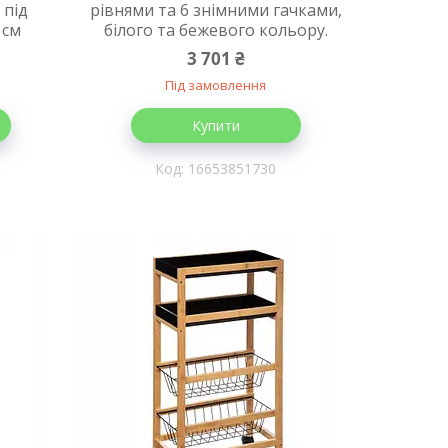
 під
рівнями та 6 знімними гачками,
 см
білого та бежевого кольору.
3 701 ₴
Під замовлення
Купити
16653851730