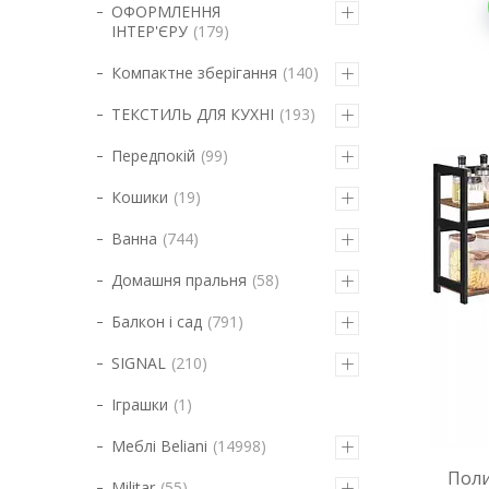
ОФОРМЛЕННЯ
ІНТЕР'ЄРУ
179
Компактне зберігання
140
ТЕКСТИЛЬ ДЛЯ КУХНІ
193
Передпокій
99
Кошики
19
Ванна
744
Домашня пральня
58
Балкон і сад
791
SIGNAL
210
Іграшки
1
Меблі Beliani
14998
Поли
Militar
55