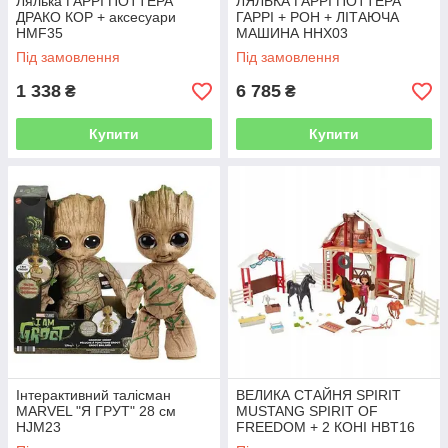
Лялька ГАРРІ ПОТТЕРА
ЛЯЛЬКА ГАРРІ ПОТТЕРА
ДРАКО КОР + аксесуари
ГАРРІ + РОН + ЛІТАЮЧА
HMF35
МАШИНА HHX03
Під замовлення
Під замовлення
1 338
6 785
₴
₴
Купити
Купити
Інтерактивний талісман
ВЕЛИКА СТАЙНЯ SPIRIT
MARVEL "Я ГРУТ" 28 см
MUSTANG SPIRIT OF
HJM23
FREEDOM + 2 КОНІ HBT16