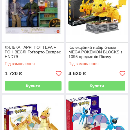
ЛЯЛЬКА ГАРРІ ПОТТЕРА +
Колекційний набір блоків
РОН ВЕСЛІ Гоґвортс-Експрес
MEGA POKEMON BLOCKS з
HND79
1095 предметів Пікачу
HGC23
Під замовлення
Під замовлення
1 720
4 620
₴
₴
Купити
Купити