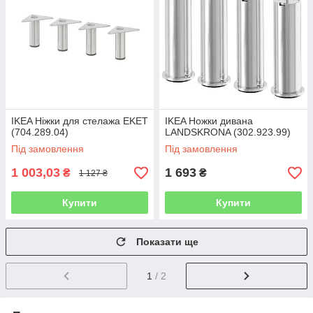
IKEA Ніжки для стелажа EKET
IKEA Ножки дивана
(704.289.04)
LANDSKRONA (302.923.99)
Під замовлення
Під замовлення
1 003,03
1 693
₴
₴
1 127 ₴
Купити
Купити
Показати ще
1
/ 2