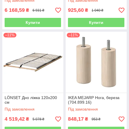
Під замовлення
Під замовлення
6 168,59
925,60
₴
₴
6 931 ₴
1 040 ₴
Купити
Купити
–11%
–11%
LÖNSET Дно ліжка 120х200
IKEA MEJARP Нога, береза
см
(704.899.16)
Під замовлення
Під замовлення
4 519,42
848,17
₴
₴
5 078 ₴
953 ₴