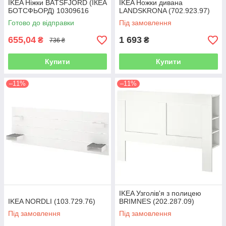
IKEA Ніжки BÅTSFJORD (ІКЕА
IKEA Ножки дивана
БОТСФЬОРД) 10309616
LANDSKRONA (702.923.97)
Готово до відправки
Під замовлення
655,04
1 693
₴
₴
736 ₴
Купити
Купити
–11%
–11%
IKEA Узголів'я з полицею
IKEA NORDLI (103.729.76)
BRIMNES (202.287.09)
Під замовлення
Під замовлення