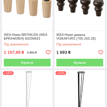
IKEA Ніжки BRYNILEN (ІКЕА
IKEA Ніжки дивана
БРЮНИЛЕН) 60299691
VISKAFORS (705.250.28)
Під замовлення
Під замовлення
1 157,89
1 693
₴
₴
1 301 ₴
Купити
Купити
–11%
–11%