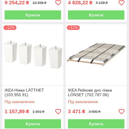
9 254,22
4 626,22
₴
₴
10 398 ₴
5 198 ₴
Купити
Купити
–11%
–11%
IKEA Ніжки LÄTTHET
IKEA Рейкове дно ліжка
(103.955.91)
LÖNSET (702.787.06)
Під замовлення
Під замовлення
1 157,89
3 471
₴
₴
1 301 ₴
3 900 ₴
Купити
Купити