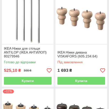
IKEA Ніжки для стільця
ANTILOP (ІКЕА АНТИЛОП)
IKEA Ніжки дивана
80279946
VISKAFORS (605.234.64)
Готово до відправки
Під замовлення
525,10
1 693
₴
₴
590 ₴
Купити
Купити
–11%