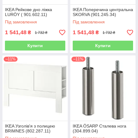
IKEA Рейкове дно ліжка
IKEA Поперечина центральна
LURÖY ( 901.602.11)
SKORVA (901.245.34)
Під замовлення
Під замовлення
1 541,48
1 541,48
₴
₴
1 732 ₴
1 732 ₴
Купити
Купити
–11%
–11%
IKEA Узголів'я з полицею
IKEA ÖSARP Сталева нога
BRIMNES (802.287.11)
(304.899.04)