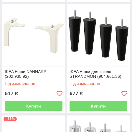
IKEA Ніжки NANNARP
IKEA Ніжки для крісла
(202.935.92)
STRANDMON (904.661.36)
Під замовлення
Під замовлення
517
677
₴
₴
Купити
Купити
–11%