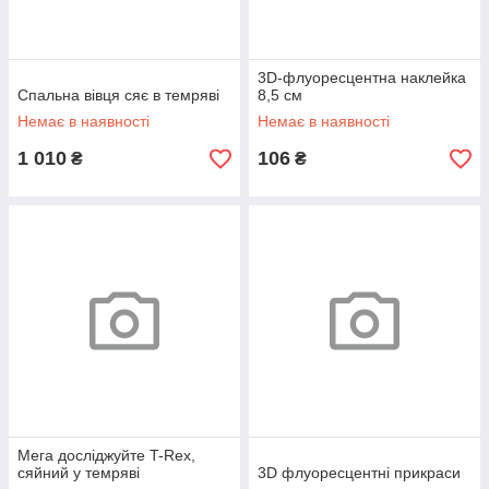
3D-флуоресцентна наклейка
Спальна вівця сяє в темряві
8,5 см
Немає в наявності
Немає в наявності
1 010
106
₴
₴
Мега досліджуйте T-Rex,
сяйний у темряві
3D флуоресцентні прикраси