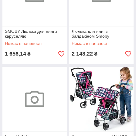
SMOBY Люлька для няні з
Люлька для няні з
каруселлю
балдахіном Smoby
Немає в наявності
Немає в наявності
1 656,14
2 148,22
₴
₴