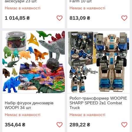
аксесуари 23 шт.
Farm 10 шт.
Немає в наявності
Немає в наявності
1 014,85
813,09
₴
₴
Робот-трансформер WOOPIE
Набір фігурок динозаврів
SHARP SPEED 2в1 Combat
WOOPI 34 шт.
Truck
Немає в наявності
Немає в наявності
354,64
289,22
₴
₴