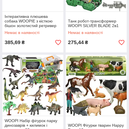
Інтерактивна плюшева
собака WOOPIE з кісткою
Танк робот-трансформер
бішон золотистий ретривер
WOOPI SILVER BLADE 2в1
Немає в наявності
Немає в наявності
385,69
275,44
₴
₴
WOOPI Набір фігурок парку
динозаврів + килимок і
WOOPI Фігурки тварин Happy