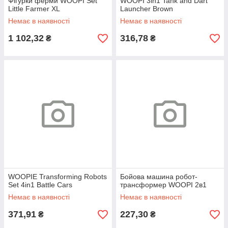
Фігурки ферми WOOPI Set
WOOPI 3in1 Tank and Dart
Little Farmer XL
Launcher Brown
Немає в наявності
Немає в наявності
1 102,32
316,78
₴
₴
WOOPIE Transforming Robots
Бойова машина робот-
Set 4in1 Battle Cars
трансформер WOOPI 2в1
Немає в наявності
Немає в наявності
371,91
227,30
₴
₴