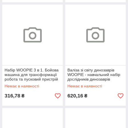
Набір WOOPIE 3 в 1. Бойова
Валіза зі світу динозаврів
машина для трансформації
WOOPIE - навчальний набір
робота та пусковий пристрій
дослідників динозаврів
для дротиків, зелений
Немає в наявності
Немає в наявності
316,78
620,16
₴
₴