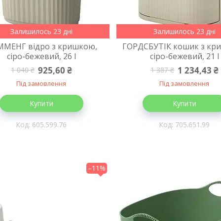
Залишилось 23 дні
Залишилось 23 дні
МЕНГ відро з кришкою,
ГОРДСБУТІК кошик з кр
сіро-бежевий, 26 l
сіро-бежевий, 21 l
925,60 ₴
1 234,43 ₴
1 040 ₴
1 387 ₴
Під замовлення
Під замовлення
Купити
Купити
605.599.76
705.651.99
–11%