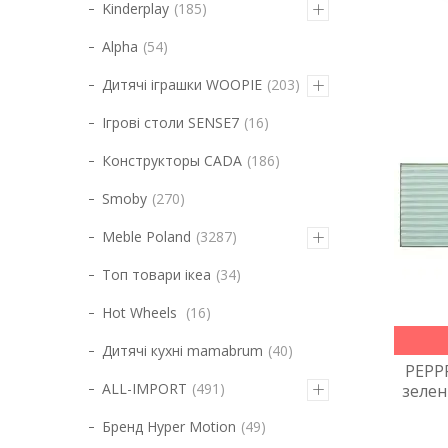
Kinderplay
185
Alpha
54
Дитячі іграшки WOOPIE
203
Ігрові столи SENSE7
16
Конструкторы CADA
186
Smoby
270
Meble Poland
3287
Топ товари ікеа
34
Hot Wheels
16
Дитячі кухні mamabrum
40
PEPPR
ALL-IMPORT
491
зелен
Бренд Hyper Motion
49