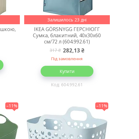
Залишилось 23 дні
ишкою,
IKEA GÖRSNYGG ГЕРСНЮГГ
Сумка, блакитний, 40x30x60
cм/72 л (604.992.61)
282,13 ₴
317 ₴
Під замовлення
Купити
604.992.61
–11%
–11%