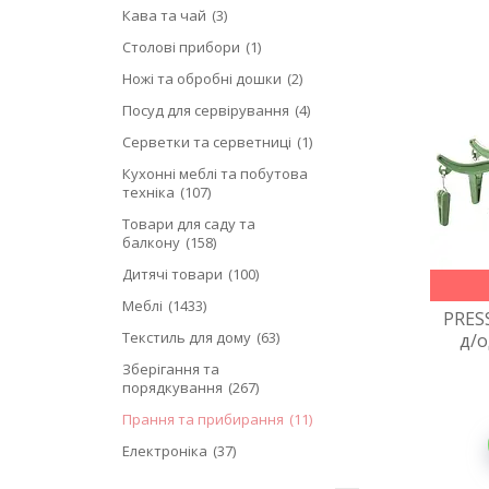
Кава та чай
3
Столові прибори
1
Ножі та обробні дошки
2
Посуд для сервірування
4
Серветки та серветниці
1
Кухонні меблі та побутова
техніка
107
Товари для саду та
балкону
158
Дитячі товари
100
Меблі
1433
PRES
Текстиль для дому
63
д/о
Зберігання та
порядкування
267
Прання та прибирання
11
Електроніка
37