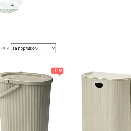
4
–11%