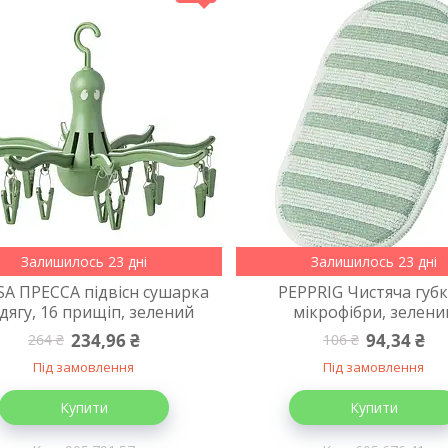
Залишилось 23 дні
Залишилось 23 дні
SA ПРЕССА підвісн сушарка
PEPPRIG Чистяча губк
дягу, 16 прищіп, зелений
мікрофібри, зелени
234,96 ₴
94,34 ₴
264 ₴
106 ₴
Під замовлення
Під замовлення
Купити
Купити