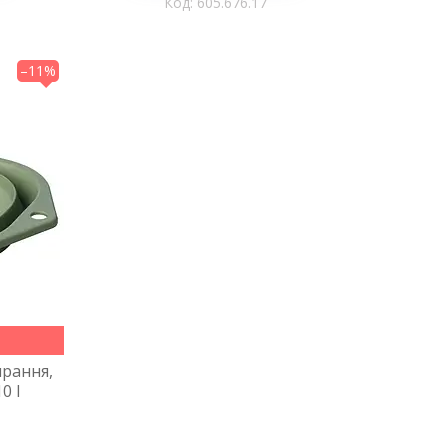
605.676.17
–11%
ирання,
0 l