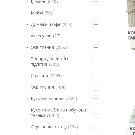
Їдальня
610
Меблі
50
Домашній офіс
944
КО
Аксесуари
27
СМ
Освітлення
2952
Товари для дітей і
підлітків
805
Спальня
2289
Освітлення
184
Кухонне начиння
326
Кухонні меблі та побутова
техніка
1200
Сервіровка столу
334
А