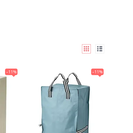
–11%
–11%