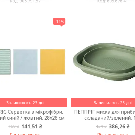
905.791.57
605.676.41
–11%
Залишилось 23 дні
Залишилось 23 дні
IG Серветка з мікрофібри,
ПЕППРІГ миска для приб
ий синій / жовтий, 28x28 см
складаний/зелений, 1
141,51 ₴
386,26 ₴
159 ₴
434 ₴
Під замовлення
Під замовлення