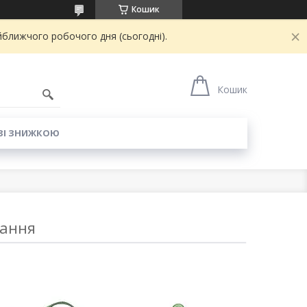
Кошик
йближчого робочого дня (сьогодні).
6
Кошик
ЗІ ЗНИЖКОЮ
рання