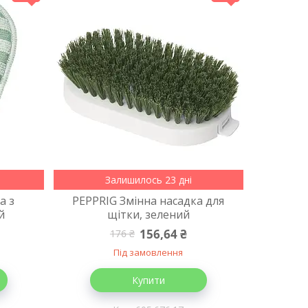
Залишилось 23 дні
а з
PEPPRIG Змінна насадка для
й
щітки, зелений
156,64 ₴
176 ₴
Під замовлення
Купити