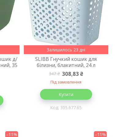
Залишилось 23 дні
ошик д/
SLIBB Гнучкий кошик для
ний, 35
білизни, блакитний, 24 л
308,83 ₴
347 ₴
Під замовлення
Купити
305.677.65
–11%
–11%