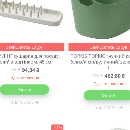
Залишилось 23 дні
Залишилось 23 дні
ЛІНГ сушарка для посуду,
TORKIS ТОРКІС гнучкий к
ілий з відтінком, 48 см
білиз/кімн/вуличний, зеле
l
94,34 ₴
106 ₴
462,80 ₴
520 ₴
Під замовлення
Під замовлення
Купити
Купити
705.659.48
205.791.65
–11%