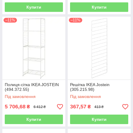
Купити
Купити
–11%
–11%
Полиця-сітка IKEA JOSTEIN
Решітка IKEA Jostein
(494.372.55)
(305.215.98)
Під замовлення
Під замовлення
5 706,68
367,57
₴
₴
6 412 ₴
413 ₴
Купити
Купити