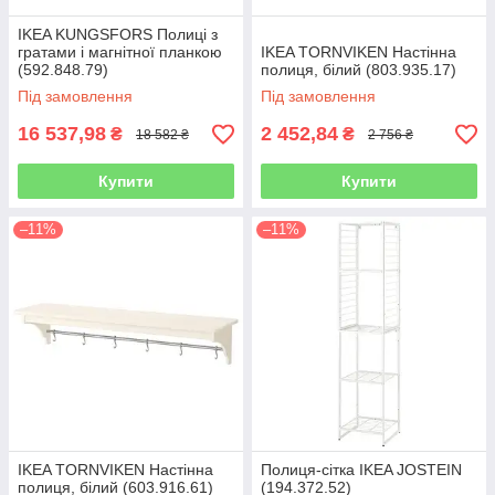
IKEA KUNGSFORS Полиці з
гратами і магнітної планкою
IKEA TORNVIKEN Настінна
(592.848.79)
полиця, білий (803.935.17)
Під замовлення
Під замовлення
16 537,98
2 452,84
₴
₴
18 582 ₴
2 756 ₴
Купити
Купити
–11%
–11%
IKEA TORNVIKEN Настінна
Полиця-сітка IKEA JOSTEIN
полиця, білий (603.916.61)
(194.372.52)