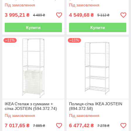
Під замовлення
Під замовлення
3 995,21
4 549,68
₴
₴
4 489 ₴
5 112 ₴
Купити
Купити
–11%
–11%
IKEA Стелаж з сумками +
Полиця-сітка IKEA JOSTEIN
сітка JOSTEIN (594.372.74)
(894.372.58)
Під замовлення
Під замовлення
7 017,65
6 477,42
₴
₴
7 885 ₴
7 278 ₴