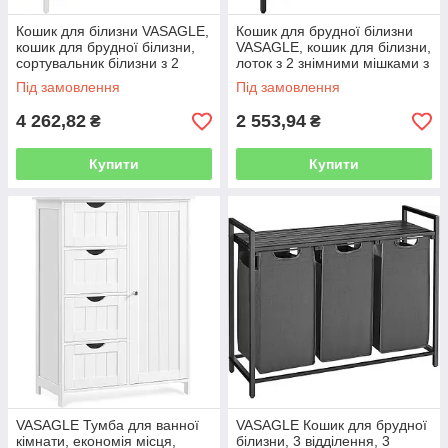
Кошик для білизни VASAGLE,
Кошик для брудної білизни
кошик для брудної білизни,
VASAGLE, кошик для білизни,
сортувальник білизни з 2
лоток з 2 знімними мішками з
висувними і знімними
тканини Oxford, металевий
Під замовлення
Під замовлення
мішками, 2 полиці, ємність 46
каркас, 2 x 46 л, 73
4 262,82
2 553,94
₴
₴
Купити
Купити
VASAGLE Тумба для ванної
VASAGLE Кошик для брудної
кімнати, економія місця,
білизни, 3 відділення, 3