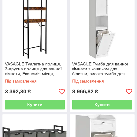
VASAGLE Туалетна полиця,
VASAGLE Тумба для ванної
3-ярусна полиця для ванної
кімнати з кошиком для
кімнати, Економія місця,
білизни, висока тумба для
Легка збірка, для пральні,
ванної кімнати, знімний
Під замовлення
Під замовлення
Індустріальний стиль,
мішок для білизни з ручками,
з
3 392,30
8 966,82
₴
₴
Купити
Купити