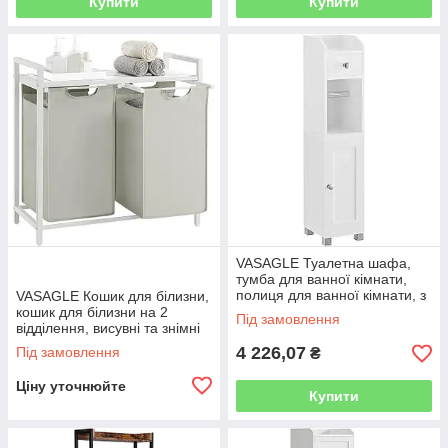
Купити
Купити
VASAGLE Туалетна шафа,
тумба для ванної кімнати,
полиця для ванної кімнати, з
VASAGLE Кошик для білизни,
регульованою полицею,
кошик для білизни на 2
Під замовлення
водонепроникні ніжки, для
відділення, висувні та знімні
сумки зі вставками,
4 226,07
Під замовлення
₴
органайзер для одягу,
полиця,
Ціну уточнюйте
Купити