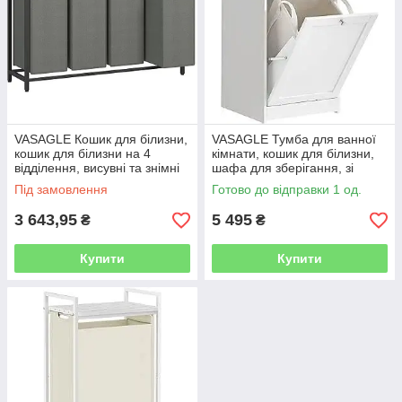
VASAGLE Кошик для білизни,
VASAGLE Тумба для ванної
кошик для білизни на 4
кімнати, кошик для білизни,
відділення, висувні та знімні
шафа для зберігання, зі
мішки зі вставками, полиця
знімною внутрішньою сумкою
Під замовлення
Готово до відправки 1 од.
для одягу, металевий
з ручками, 1 ящиком і 1
3 643,95
5 495
₴
₴
Купити
Купити