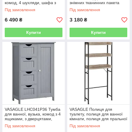
комод, 4 шухляди, шафа з
знімних тканинних пакета
дверцятами, регульована
Oxford, верх, металевий
Під замовлення
Під замовлення
полиця, 35 x 65 x 90 см,
каркас, 3 x 38 л, 92,5 x 33 x
6 490
3 180
₴
₴
Купити
Купити
VASAGLE LHC041P36 Тумба
VASAGLE Полиця для
для ванної, вузька, комод з 4
туалету, полиця для ванної
ящиками, з дверцятами,
кімнати, полиця для пральної
регульована полиця, 30 х 55
машини, полиця для ванної
Під замовлення
Під замовлення
х 82 см, колір "містичний
кімнати з 3 відкритими