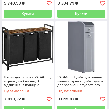
5 740,53
3 384,79
₴
₴
Купити
Купити
Кошик для білизни VASAGLE,
VASAGLE Тумба для ванної
збірник для білизни, 3
кімнати, вузька тумба, тумба
відділення, з полицею,
для зберігання туалетного
сортувальник білизни, мішок
паперу, тумба для туалету з
Під замовлення
Під замовлення
для білизни висувається і
висувним ящиком,
3 013,32
3 842,03
₴
₴