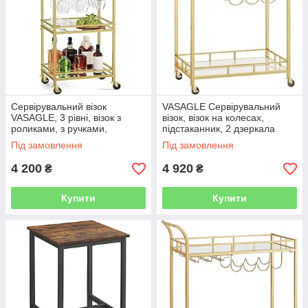
Сервірувальний візок
VASAGLE Сервірувальний
VASAGLE, 3 рівні, візок з
візок, візок на колесах,
роликами, з ручками,
підстаканник, 2 дзеркала
дзеркальні стелажі, для
скляні полиці, барний візок,
Під замовлення
Під замовлення
невеликих кімнат, кухні,
візок для вина, для кухні,
їдальні,
4 200
4 920
₴
₴
Купити
Купити