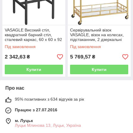
VASAGLE Високий стіл,
Сервірувальний візок
квадратний барний стіл,
VASAGLE, візок на колесах,
сталевий каркас, 60 x 60 x 92
підстаканник, 2 дзеркальні
см, легка збірка, для кухні,
скляні полиці, барний візок,
Під замовлення
Під замовлення
вітальні, промисловий
візок для вина, для кухні,
2 342,63
5 769,57
₴
₴
Купити
Купити
Про нас
95% позитивних з 634 відгуків за рік
Працює з 27.07.2016
м. Луцьк
Луцьк Млинова 13, Луцьк, Україна