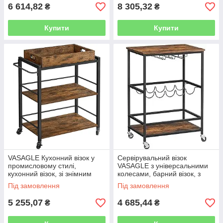
6 614,82
8 305,32
₴
₴
Купити
Купити
VASAGLE Кухонний візок у
Сервірувальний візок
промисловому стилі,
VASAGLE з універсальними
кухонний візок, зі знімним
колесами, барний візок, з
лотком, з регульованими
полицями, тримачами для
Під замовлення
Під замовлення
ніжками та колесами,
склянок і пляшок, 60 x 40 x
кухонною
75 см,
5 255,07
4 685,44
₴
₴