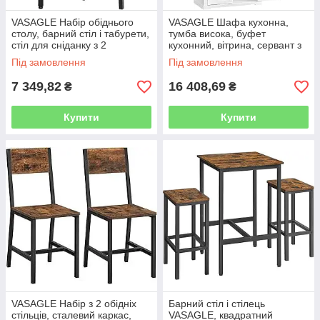
VASAGLE Набір обіднього
VASAGLE Шафа кухонна,
столу, барний стіл і табурети,
тумба висока, буфет
стіл для сніданку з 2
кухонний, вітрина, сервант з
круглими барними стільцями,
регульованими полицями,
Під замовлення
Під замовлення
промисловий сталевий
столова з ящиками, для
вітальні,
7 349,82
16 408,69
₴
₴
Купити
Купити
VASAGLE Набір з 2 обідніх
Барний стіл і стілець
стільців, сталевий каркас,
VASAGLE, квадратний