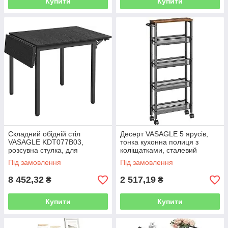
Купити
Купити
Складний обідній стіл
Десерт VASAGLE 5 ярусів,
VASAGLE KDT077B03,
тонка кухонна полиця з
розсувна стулка, для
коліщатками, сталевий
невеликих приміщень, на 2-4
каркас, ручка, малий простір,
Під замовлення
Під замовлення
людини, промисловий, 78 x
13 x 45,4 x 99,6 см, ванна
120 x 76,2 см,
8 452,32
2 517,19
₴
₴
Купити
Купити