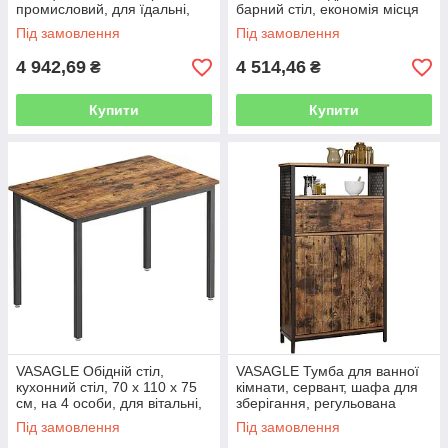
промисловий, для їдальні,
барний стіл, економія місця
вітальні, кухні, сільський
для кухонного сніданку,
Під замовлення
Під замовлення
коричнево-чорний
вітальні, кімнати для вечірок,
4 942,69
4 514,46
₴
₴
Купити
Купити
VASAGLE Обідній стіл,
VASAGLE Тумба для ванної
кухонний стіл, 70 х 110 х 75
кімнати, сервант, шафа для
см, на 4 особи, для вітальні,
зберігання, регульована
письмовий стіл, для їдальні,
полиця, сталевий каркас, для
Під замовлення
Під замовлення
кухні, промисловий
вітальні, кухні,