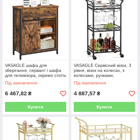
VASAGLE шафа для
VASAGLE Сервісний візок, 3
зберігання, сервант і шафа
рівня, візок на колесах, з
для телевізора, окремо стоїть
колесами, ручками,
підлогова шафа з 1
дзеркальними стелажами,
Під замовлення
Під замовлення
шухлядою та розсувними
для маленьких кімнат, кухні,
дверцятами для
6 467,82
4 887,57
₴
₴
Купити
Купити