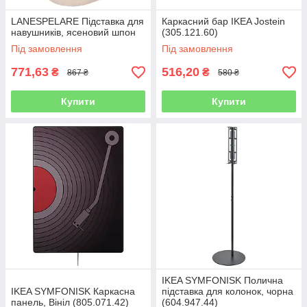
LANESPELARE Підставка для
Каркасний бар IKEA Jostein
навушників, ясеновий шпон
(305.121.60)
Під замовлення
Під замовлення
771,63
516,20
₴
₴
867 ₴
580 ₴
Купити
Купити
IKEA SYMFONISK Полична
IKEA SYMFONISK Каркасна
підставка для колонок, чорна
панель, Вініл (805.071.42)
(604.947.44)