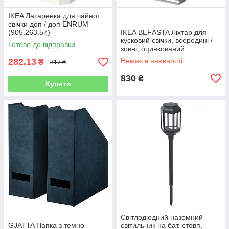
IKEA Латаренка для чайної
свічки доп / доп ENRUM
(905.263.57)
IKEA BEFÄSTA Ліхтар для
кусковий свічки, всередині /
Готово до відправки
зовні, оцинкований
(504.968.33)
282,13
Немає в наявності
₴
317 ₴
830
₴
Купити
Світлодіодний наземний
GJATTA Папка з темно-
світильник на бат. стовп,