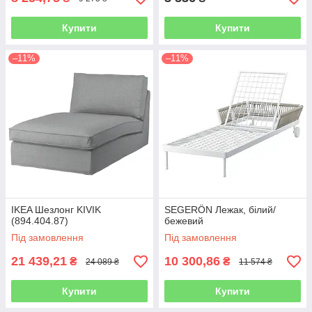
Купити
Купити
–11%
–11%
IKEA Шезлонг KIVIK
SEGERÖN Лежак, білий/
(894.404.87)
бежевий
Під замовлення
Під замовлення
21 439,21
10 300,86
₴
₴
24 089 ₴
11 574 ₴
Купити
Купити