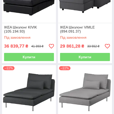
IKEA Шезлонг KIVIK
IKEA Шезлонг VIMLE
(105.194.93)
(894.091.37)
Під замовлення
Під замовлення
36 839,77
29 861,28
₴
₴
41 393 ₴
33 552 ₴
Купити
Купити
–11%
–11%