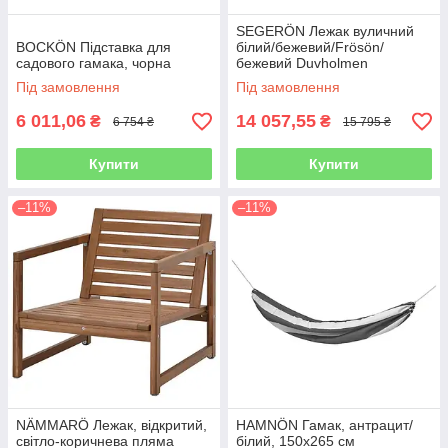
SEGERÖN Лежак вуличний
BOCKÖN Підставка для
білий/бежевий/Frösön/
садового гамака, чорна
бежевий Duvholmen
Під замовлення
Під замовлення
6 011,06
14 057,55
₴
₴
6 754 ₴
15 795 ₴
Купити
Купити
–11%
–11%
NÄMMARÖ Лежак, відкритий,
HAMNÖN Гамак, антрацит/
світло-коричнева пляма
білий, 150х265 см