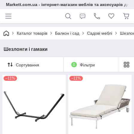
Markett.com.ua - інтернет-магазин меблів та аксесуарів для 
Каталог товарів
Балкон і сад
Садові меблі
Шезлон
Шезлонги і гамаки
Сортування
0
Фільтри
–11%
–11%