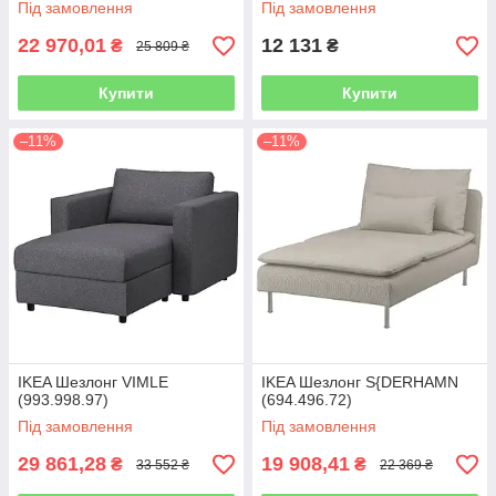
Під замовлення
Під замовлення
22 970,01
12 131
₴
₴
25 809 ₴
Купити
Купити
–11%
–11%
IKEA Шезлонг VIMLE
IKEA Шезлонг S{DERHAMN
(993.998.97)
(694.496.72)
Під замовлення
Під замовлення
29 861,28
19 908,41
₴
₴
33 552 ₴
22 369 ₴