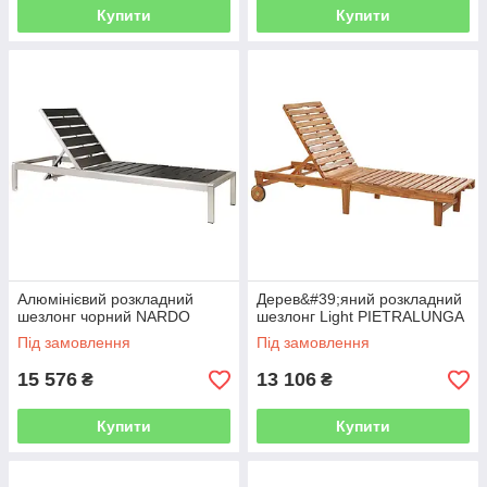
Купити
Купити
Алюмінієвий розкладний
Дерев&#39;яний розкладний
шезлонг чорний NARDO
шезлонг Light PIETRALUNGA
Під замовлення
Під замовлення
15 576
13 106
₴
₴
Купити
Купити