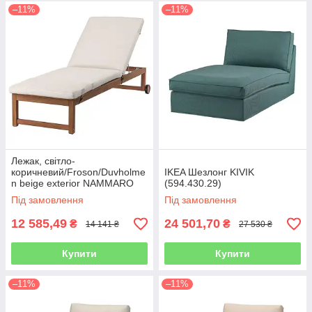
–11%
–11%
Лежак, світло-
коричневий/Froson/Duvholme
IKEA Шезлонг KIVIK
n beige exterior NAMMARO
(594.430.29)
Під замовлення
Під замовлення
12 585,49
24 501,70
₴
₴
14 141 ₴
27 530 ₴
Купити
Купити
–11%
–11%