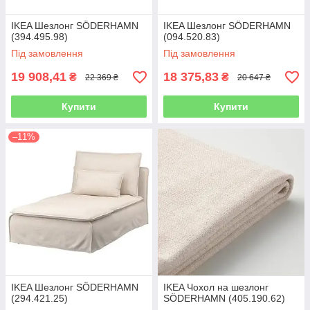
IKEA Шезлонг SÖDERHAMN
IKEA Шезлонг SÖDERHAMN
(394.495.98)
(094.520.83)
Під замовлення
Під замовлення
19 908,41
18 375,83
₴
₴
22 369 ₴
20 647 ₴
Купити
Купити
–11%
IKEA Шезлонг SÖDERHAMN
IKEA Чохол на шезлонг
(294.421.25)
SÖDERHAMN (405.190.62)