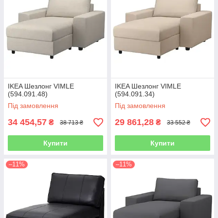
IKEA Шезлонг VIMLE
IKEA Шезлонг VIMLE
(594.091.48)
(594.091.34)
Під замовлення
Під замовлення
34 454,57
29 861,28
₴
₴
38 713 ₴
33 552 ₴
Купити
Купити
–11%
–11%