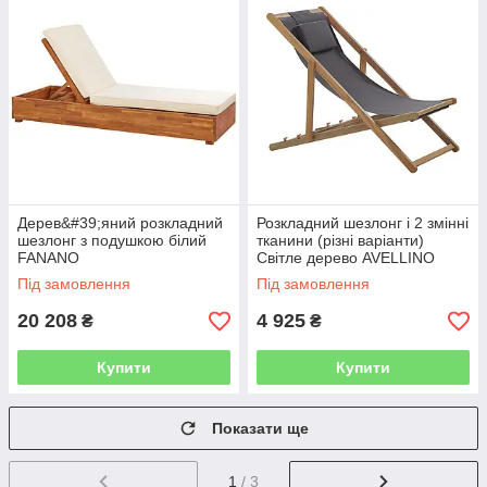
Дерев&#39;яний розкладний
Розкладний шезлонг і 2 змінні
шезлонг з подушкою білий
тканини (різні варіанти)
FANANO
Світле дерево AVELLINO
Під замовлення
Під замовлення
20 208
4 925
₴
₴
Купити
Купити
Показати ще
1
/ 3