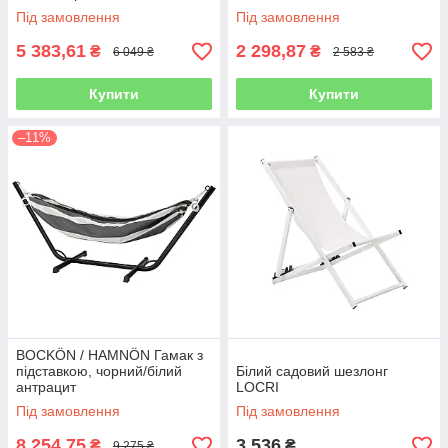
Під замовлення
Під замовлення
5 383,61
2 298,87
₴
₴
6 049 ₴
2 583 ₴
Купити
Купити
–11%
BOCKÖN / HAMNÖN Гамак з
підставкою, чорний/білий
Білий садовий шезлонг
антрацит
LOCRI
Під замовлення
Під замовлення
8 254,75
3 536
₴
₴
9 275 ₴