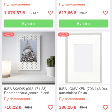
Під замовлення
Під замовлення
1 079,57
617,66
₴
₴
1 213 ₴
694 ₴
Купити
Купити
–11%
–11%
IKEA SKADIS (092.171.23)
IKEA LOMVIKEN (703.143.04)
Перфорована дошка, білий
алюмінієва Рама
Під замовлення
Під замовлення
710,22
386,26
₴
₴
798 ₴
434 ₴