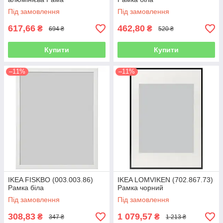
Під замовлення
Під замовлення
617,66
462,80
₴
₴
694 ₴
520 ₴
Купити
Купити
–11%
–11%
IKEA FISKBO (003.003.86)
IKEA LOMVIKEN (702.867.73)
Рамка біла
Рамка чорний
Під замовлення
Під замовлення
308,83
1 079,57
₴
₴
347 ₴
1 213 ₴