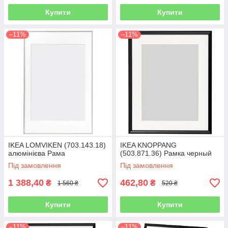
Купити
Купити
–11%
–11%
IKEA LOMVIKEN (703.143.18)
IKEA KNOPPANG
алюмінієва Рама
(503.871.36) Рамка черный
Під замовлення
Під замовлення
1 388,40
462,80
₴
₴
1 560 ₴
520 ₴
Купити
Купити
–11%
–11%