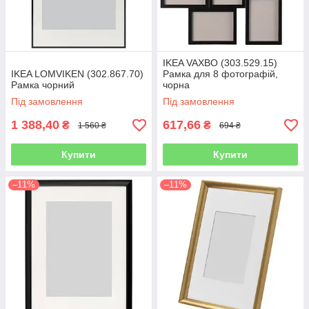
IKEA VAXBO (303.529.15)
IKEA LOMVIKEN (302.867.70)
Рамка для 8 фотографій,
Рамка чорний
чорна
Під замовлення
Під замовлення
1 388,40
617,66
₴
₴
1 560 ₴
694 ₴
Купити
Купити
–11%
–11%