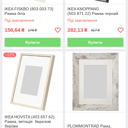
IKEA FISKBO (803.003.73)
IKEA KNOPPANG
Рамка біла
(503.871.22) Рамка чорний
Під замовлення
Під замовлення
156,64
282,13
₴
₴
176 ₴
317 ₴
Купити
Купити
–11%
IKEA HOVSTA (403.657.62)
Рамка, імітація. березові
берізки
PLOMMONTRAD Рама,