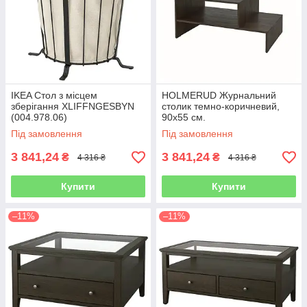
IKEA Стол з місцем
HOLMERUD Журнальний
зберігання XLIFFNGESBYN
столик темно-коричневий,
(004.978.06)
90х55 см.
Під замовлення
Під замовлення
3 841,24
3 841,24
₴
₴
4 316 ₴
4 316 ₴
Купити
Купити
–11%
–11%