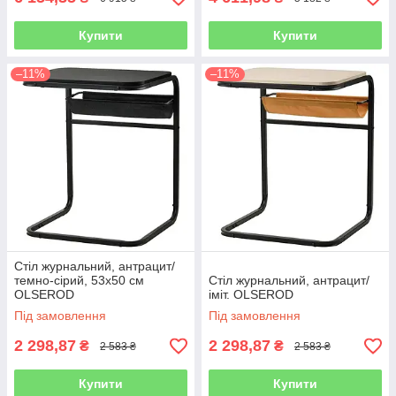
Купити
Купити
–11%
–11%
Стіл журнальний, антрацит/
темно-сірий, 53х50 см
Стіл журнальний, антрацит/
OLSEROD
іміт. OLSEROD
Під замовлення
Під замовлення
2 298,87
2 298,87
₴
₴
2 583 ₴
2 583 ₴
Купити
Купити