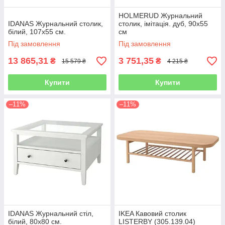
HOLMERUD Журнальний
IDANAS Журнальний столик,
столик, імітація. дуб, 90х55
білий, 107х55 см.
см
Під замовлення
Під замовлення
13 865,31
3 751,35
₴
₴
15 579 ₴
4 215 ₴
Купити
Купити
–11%
–11%
IDANAS Журнальний стіл,
IKEA Кавовий столик
білий, 80х80 см.
LISTERBY (305.139.04)