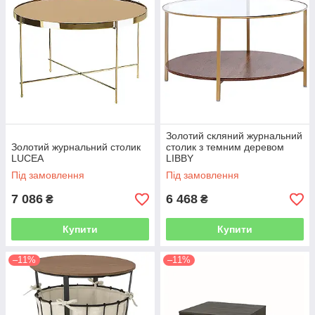
Золотий скляний журнальний
Золотий журнальний столик
столик з темним деревом
LUCEA
LIBBY
Під замовлення
Під замовлення
7 086
6 468
₴
₴
Купити
Купити
–11%
–11%