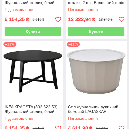
Журнальний столик, білий
столик, 2 шт., Волоський горіх
Під замовлення
Під замовлення
6 154,35
12 322,94
₴
₴
6 915 ₴
13 846 ₴
Купити
Купити
–11%
–11%
IKEA KRAGSTA (802.622.53)
Стіл журнальний вуличний
Журнальний столик, білий
бежевий LAGASKAR
Під замовлення
Під замовлення
6 154,35
4 611,98
₴
₴
6 915 ₴
5 182 ₴