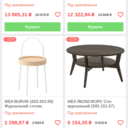
Під замовлення
Під замовлення
13 865,31
12 322,94
₴
₴
15 579 ₴
13 846 ₴
Купити
Купити
–11%
–11%
IKEA BURVIK (603.403.89)
ІКЕА ЯКОБСФОРС Стіл
Журнальний столик,
журнальний (505.151.67)
Під замовлення
Під замовлення
2 298,87
6 154,35
₴
₴
2 583 ₴
6 915 ₴