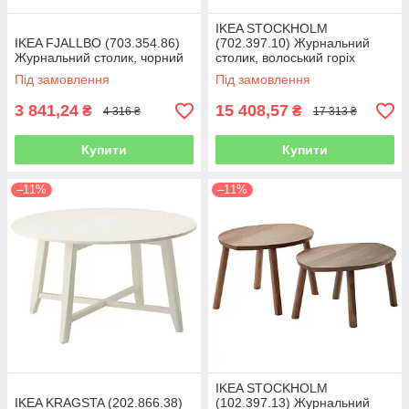
IKEA STOCKHOLM
IKEA FJALLBO (703.354.86)
(702.397.10) Журнальний
Журнальний столик, чорний
столик, волоський горіх
Під замовлення
Під замовлення
3 841,24
15 408,57
₴
₴
4 316 ₴
17 313 ₴
Купити
Купити
–11%
–11%
IKEA STOCKHOLM
IKEA KRAGSTA (202.866.38)
(102.397.13) Журнальний