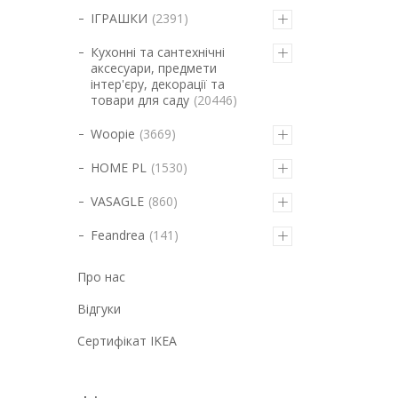
ІГРАШКИ
2391
Кухонні та сантехнічні
аксесуари, предмети
інтер'єру, декорації та
товари для саду
20446
Woopie
3669
HOME PL
1530
VASAGLE
860
Feandrea
141
Про нас
Відгуки
Cертифікат IKEA