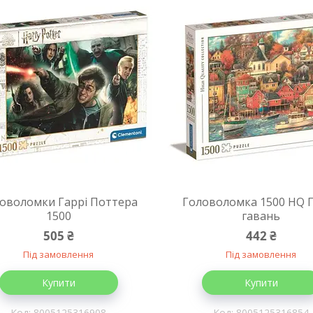
оволомки Гаррі Поттера
Головоломка 1500 HQ 
1500
гавань
505 ₴
442 ₴
Під замовлення
Під замовлення
Купити
Купити
8005125316908
8005125316854