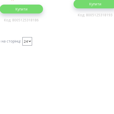
Купити
Купити
8005125318193
8005125318186