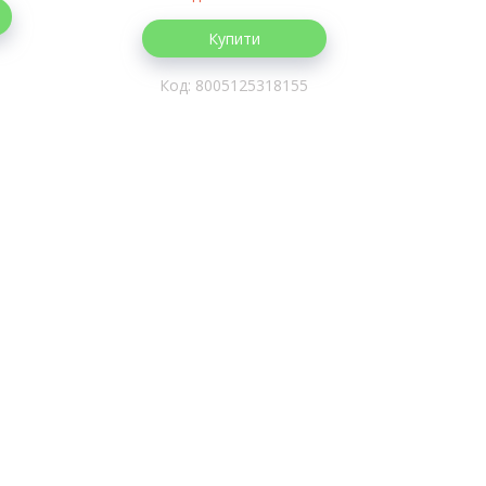
Купити
8005125318155