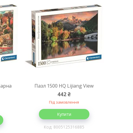
Гарна
Пазл 1500 HQ Lijiang View
442 ₴
Під замовлення
Купити
8005125316885