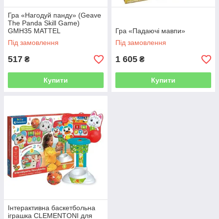
Гра «Нагодуй панду» (Geave
The Panda Skill Game)
GMH35 MATTEL
Гра «Падаючі мавпи»
Під замовлення
Під замовлення
517
1 605
₴
₴
Купити
Купити
Інтерактивна баскетбольна
іграшка CLEMENTONI для