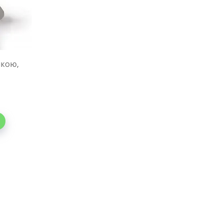
нкою,