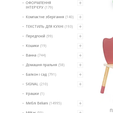
ОФОРМЛЕННЯ
ІНТЕР'ЄРУ
179
Компактне зберігання
140
ТЕКСТИЛЬ ДЛЯ КУХНІ
193
Передпокій
99
Кошики
19
Ванна
744
Домашня пральня
58
Балкон і сад
791
SIGNAL
210
Іграшки
1
Меблі Beliani
14995
П
Militar
55