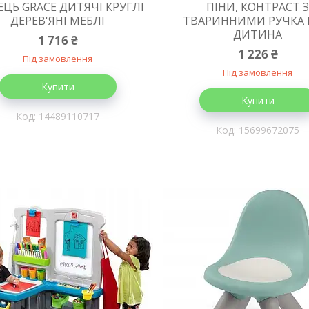
ЕЦЬ GRACE ДИТЯЧІ КРУГЛІ
ПІНИ, КОНТРАСТ 
ДЕРЕВ'ЯНІ МЕБЛІ
ТВАРИННИМИ РУЧКА 
ДИТИНА
1 716 ₴
1 226 ₴
Під замовлення
Під замовлення
Купити
Купити
14489110717
15699672075