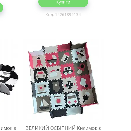
Купити
14261899134
имок з
ВЕЛИКИЙ ОСВІТНИЙ Килимок з