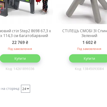
овий стіл Step2 8698 67,3 x
СТІЛЕЦЬ СМОБІ ЗІ Спи
 x 114,3 см багатобарвний
Зелений
22 769 ₴
1 602 ₴
Під замовлення
Під замовлення
Купити
Купити
14261899336
13845093084