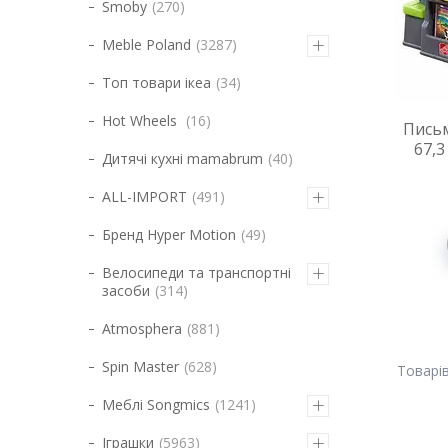
Smoby
270
Meble Poland
3287
Топ товари ікеа
34
Hot Wheels
16
Письм
67,3
Дитячі кухні mamabrum
40
ALL-IMPORT
491
Бренд Hyper Motion
49
Велосипеди та транспортні
засоби
314
Atmosphera
881
Spin Master
628
Меблі Songmics
1241
Іграшки
5963