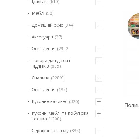
Їдальня
610
Меблі
50
Домашній офіс
944
Аксесуари
27
Освітлення
2952
Товари для дітей і
підлітків
805
Спальня
2289
Освітлення
184
Кухонне начиння
326
Полиц
Кухонні меблі та побутова
техніка
1200
Сервіровка столу
334