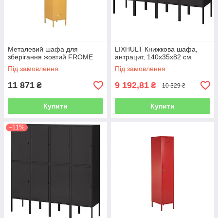
Металевий шафа для
LIXHULT Книжкова шафа,
зберігання жовтий FROME
антрацит, 140x35x82 см
Під замовлення
Під замовлення
11 871
9 192,81
₴
₴
10 329 ₴
Купити
Купити
–11%