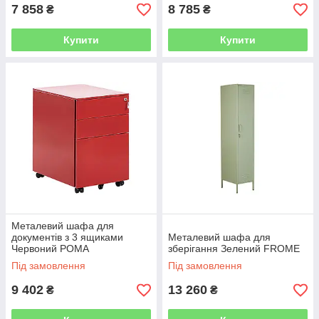
7 858
8 785
₴
₴
Купити
Купити
Металевий шафа для
документів з 3 ящиками
Металевий шафа для
Червоний POMA
зберігання Зелений FROME
Під замовлення
Під замовлення
9 402
13 260
₴
₴