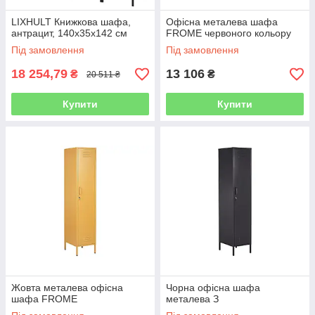
LIXHULT Книжкова шафа,
Офісна металева шафа
антрацит, 140x35x142 см
FROME червоного кольору
Під замовлення
Під замовлення
18 254,79
13 106
₴
₴
20 511 ₴
Купити
Купити
Жовта металева офісна
Чорна офісна шафа
шафа FROME
металева З