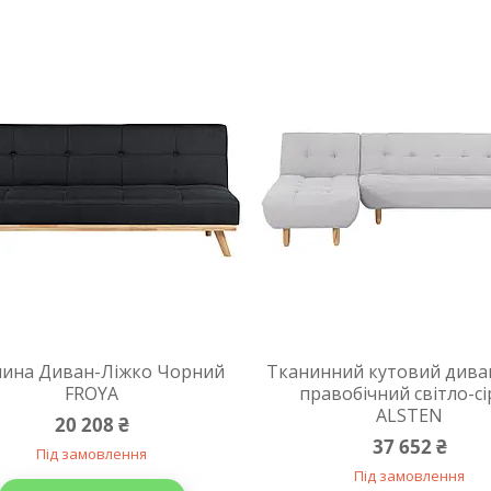
нина Диван-Ліжко Чорний
Тканинний кутовий дива
FROYA
правобічний світло-с
ALSTEN
20 208 ₴
37 652 ₴
Під замовлення
Під замовлення