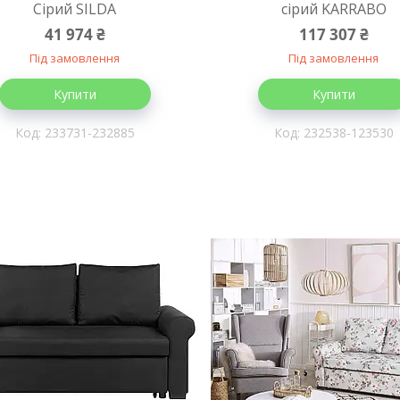
Сірий SILDA
сірий KARRABO
41 974 ₴
117 307 ₴
Під замовлення
Під замовлення
Купити
Купити
233731-232885
232538-123530