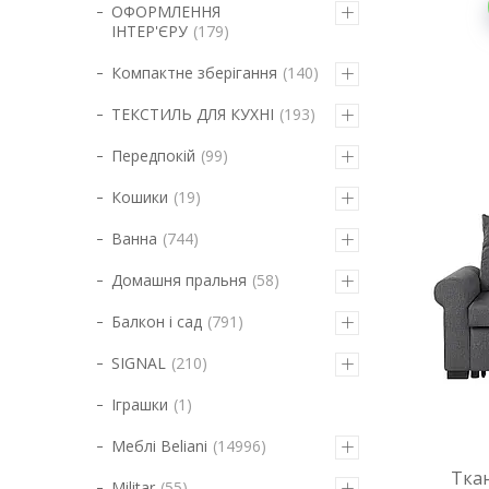
ОФОРМЛЕННЯ
ІНТЕР'ЄРУ
179
Компактне зберігання
140
ТЕКСТИЛЬ ДЛЯ КУХНІ
193
Передпокій
99
Кошики
19
Ванна
744
Домашня пральня
58
Балкон і сад
791
SIGNAL
210
Іграшки
1
Меблі Beliani
14996
Тка
Militar
55