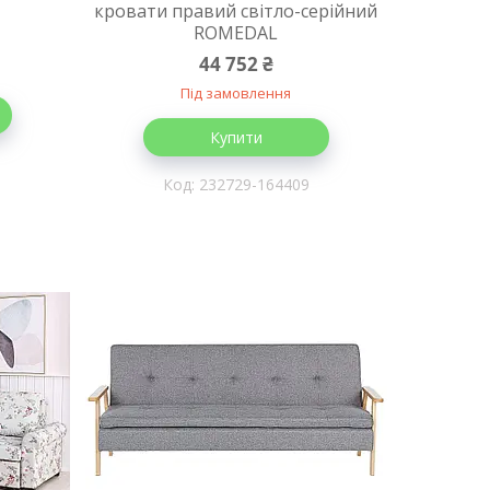
кровати правий світло-серійний
ROMEDAL
44 752 ₴
Під замовлення
Купити
232729-164409