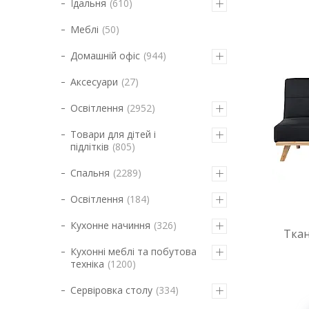
Їдальня
610
Меблі
50
Домашній офіс
944
Аксесуари
27
Освітлення
2952
Товари для дітей і
підлітків
805
Спальня
2289
Освітлення
184
Кухонне начиння
326
Тка
Кухонні меблі та побутова
техніка
1200
Сервіровка столу
334