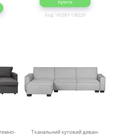
Купити
192587-138229
темно-
Тканальний кутовий диван-