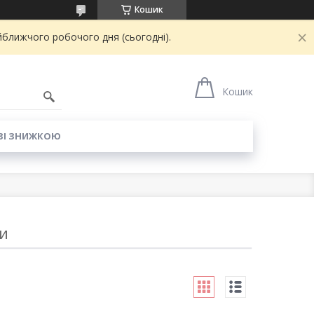
Кошик
йближчого робочого дня (сьогодні).
6
Кошик
ЗІ ЗНИЖКОЮ
и