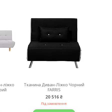
н-ліжко
Тканина Диван-Ліжко Чорний
ірий
FARRIS
20 516 ₴
Під замовлення