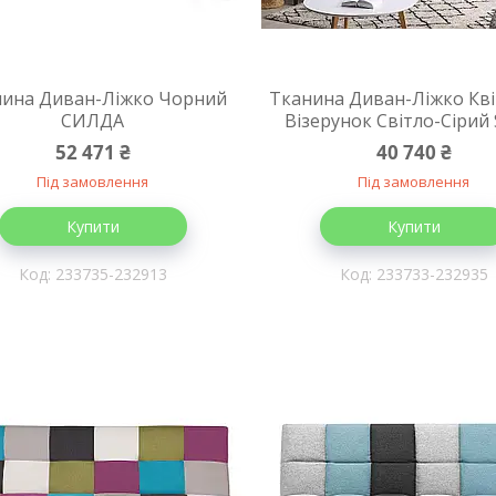
нина Диван-Ліжко Чорний
Тканина Диван-Ліжко Кв
СИЛДА
Візерунок Світло-Сірий
52 471 ₴
40 740 ₴
Під замовлення
Під замовлення
Купити
Купити
233735-232913
233733-232935