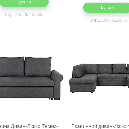
Купити
Купити
216536-123006
233591-226506
нина Диван-Ліжко Темно-
Тканинний диван-ліжко 