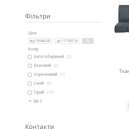
Фільтри
Ціна
Колір
Багатобарвний
2
Бежевий
2
Тка
Коричневий
1
Синій
6
Сірий
18
Ще 2
Контакти