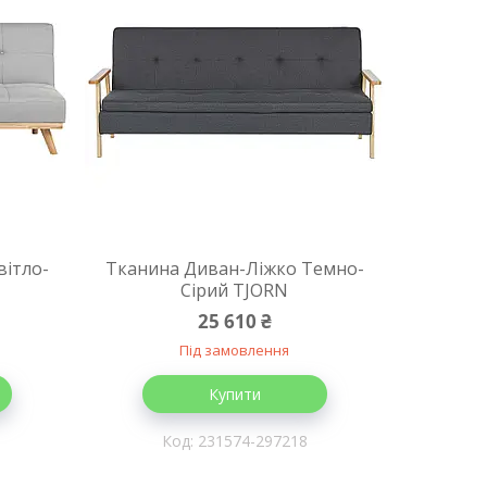
вітло-
Тканина Диван-Ліжко Темно-
Сірий TJORN
25 610 ₴
Під замовлення
Купити
231574-297218