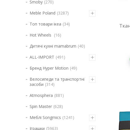
Smoby
270
Meble Poland
3287
Топ товари ікеа
34
Тка
Hot Wheels
16
Дитячі кухні mamabrum
40
ALL-IMPORT
491
Бренд Hyper Motion
49
Велосипеди та транспортні
засоби
314
Atmosphera
881
Spin Master
628
Меблі Songmics
1241
Іграшки
5963