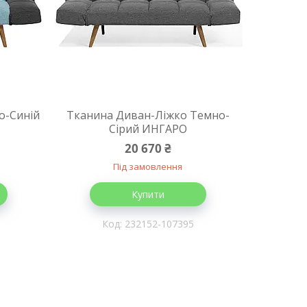
о-Синій
Тканина Диван-Ліжко Темно-
Сірий ИНГАРО
20 670 ₴
Під замовлення
Купити
232152-107395