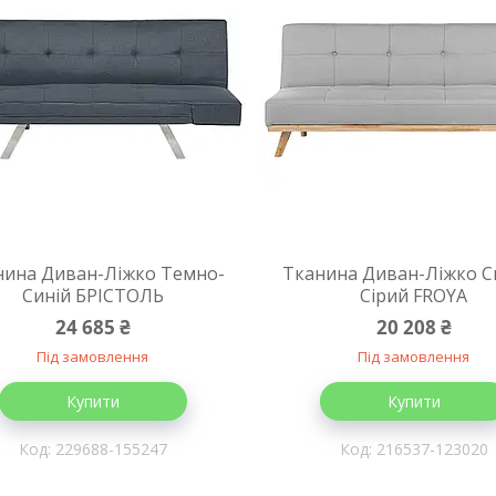
нина Диван-Ліжко Темно-
Тканина Диван-Ліжко С
Синій БРІСТОЛЬ
Сірий FROYA
24 685 ₴
20 208 ₴
Під замовлення
Під замовлення
Купити
Купити
229688-155247
216537-123020