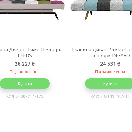
ина Диван-Ліжко Печворк
Тканина Диван-Ліжко Сір
LEEDS
Печворк INGARO
26 227 ₴
24 531 ₴
Під замовлення
Під замовлення
Купити
Купити
230092-27175
232149-107411