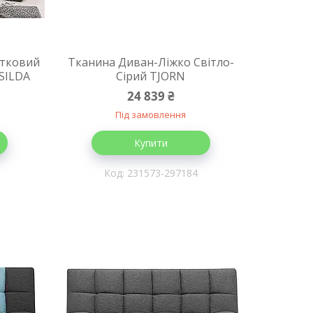
ітковий
Тканина Диван-Ліжко Світло-
 SILDA
Сірий TJORN
24 839 ₴
Під замовлення
Купити
231573-297184