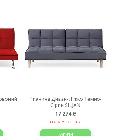
ервоний
Тканина Диван-Ліжко Темно-
Сірий SILJAN
17 274 ₴
Під замовлення
Купити