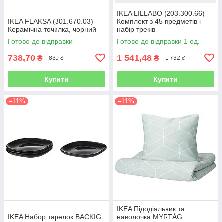
IKEA LILLABO (203.300.66)
IKEA FLAKSA (301.670.03)
Комплект з 45 предметів і
Керамічна точилка, чорний
набір треків
Готово до відправки
Готово до відправки 1 од.
738,70
1 541,48
₴
₴
830 ₴
1 732 ₴
Купити
Купити
–11%
–11%
IKEA Підодіяльник та
IKEA Набор тарелок BACKIG
наволочка MYRTÅG