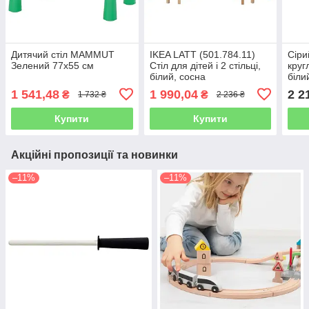
Дитячий стіл MAMMUT
IKEA LATT (501.784.11)
Сіри
Зелений 77х55 см
Стіл для дітей і 2 стільці,
круг
білий, сосна
біли
1 541,48
1 990,04
2 2
₴
₴
1 732 ₴
2 236 ₴
Купити
Купити
Акційні пропозиції та новинки
–11%
–11%