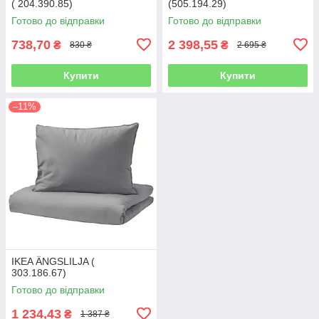
( 204.390.85)
(505.194.29)
Готово до відправки
Готово до відправки
738,70
2 398,55
₴
₴
830 ₴
2 695 ₴
Купити
Купити
–11%
IKEA ÄNGSLILJA (
303.186.67)
Готово до відправки
1 234,43
₴
1 387 ₴