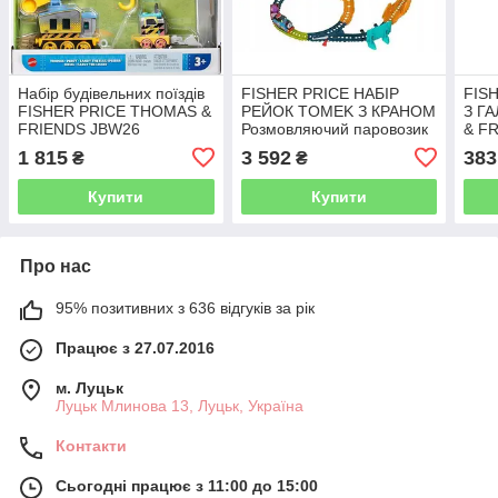
Набір будівельних поїздів
FISHER PRICE НАБІР
FIS
FISHER PRICE THOMAS &
РЕЙОК TOMEK З КРАНОМ
З Г
FRIENDS JBW26
Розмовляючий паровозик
& F
Томас HRC35
HHN
1 815
3 592
383
₴
₴
Купити
Купити
Про нас
95% позитивних з 636 відгуків за рік
Працює з 27.07.2016
м. Луцьк
Луцьк Млинова 13, Луцьк, Україна
Контакти
Сьогодні працює з 11:00 до 15:00