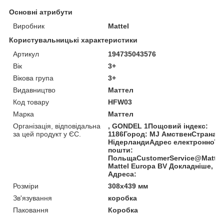
Основні атрибути
Виробник
Mattel
Користувальницькі характеристики
Артикул
194735043576
Вік
3+
Вікова група
3+
Видавництво
Маттел
Код товару
HFW03
Марка
Маттел
Організація, відповідальна
, GONDEL 1Пощовий індекс:
за цей продукт у ЄС.
1186Город: MJ АмственСтрана:
НідерландиАдрес електронної
пошти:
ПольщаCustomerService@Mattel
Mattel Europa BV Докладніше,
Адреса:
Розміри
308x439 мм
Зв'язування
коробка
Паковання
Коробка