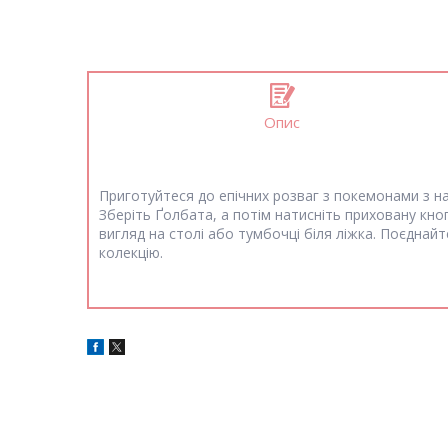
Опис
Приготуйтеся до епічних розваг з покемонами з н
Зберіть Ґолбата, а потім натисніть приховану кно
вигляд на столі або тумбочці біля ліжка. Поєднай
колекцію.