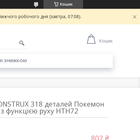
Кошик
ижчого робочого дня (завтра, 07.08).
6
Кошик
ЗІ ЗНИЖКОЮ
ONSTRUX 318 деталей Покемон
 з функцією руху HTH72
802 ₴