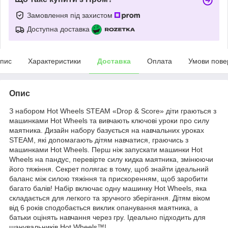
Замовлення під захистом
Доступна доставка
пис
Характеристики
Доставка
Оплата
Умови пове
Опис
З набором Hot Wheels STEAM «Drop & Score» діти граються з
машинками Hot Wheels та вивчають ключові уроки про силу
маятника. Дизайн набору базується на навчальних уроках
STEAM, які допомагають дітям навчатися, граючись з
машинками Hot Wheels. Перш ніж запускати машинки Hot
Wheels на пандус, перевірте силу кидка маятника, змінюючи
його тяжіння. Секрет полягає в тому, щоб знайти ідеальний
баланс між силою тяжіння та прискоренням, щоб заробити
багато балів! Набір включає одну машинку Hot Wheels, яка
складається для легкого та зручного зберігання. Дітям віком
від 6 років сподобається виклик опанування маятника, а
батьки оцінять навчання через гру. Ідеально підходить для
шанувальників Hot Wheels™!