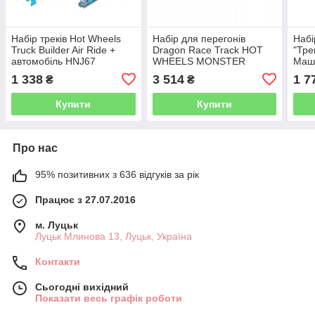
Набір треків Hot Wheels
Набір для перегонів
Наб
Truck Builder Air Ride +
Dragon Race Track HOT
"Тре
автомобіль HNJ67
WHEELS MONSTER
Маши
TRUCK + 2 машинки
рокі
1 338
3 514
1 7
₴
₴
JFR06
Купити
Купити
Про нас
95% позитивних з 636 відгуків за рік
Працює з 27.07.2016
м. Луцьк
Луцьк Млинова 13, Луцьк, Україна
Контакти
Сьогодні вихідний
Показати весь графік роботи