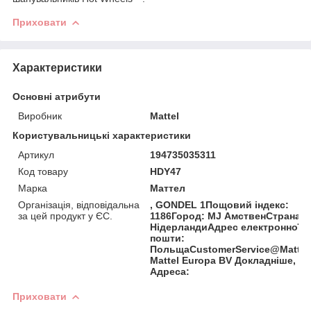
Приховати
Характеристики
Основні атрибути
Виробник
Mattel
Користувальницькі характеристики
Артикул
194735035311
Код товару
HDY47
Марка
Маттел
Організація, відповідальна
, GONDEL 1Пощовий індекс:
за цей продукт у ЄС.
1186Город: MJ АмственСтрана:
НідерландиАдрес електронної
пошти:
ПольщаCustomerService@Mattel
Mattel Europa BV Докладніше,
Адреса:
Приховати