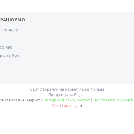
ПРАЦЮЄМО
 і оплата
и
ро нас
ня і обмін
Сайт створений на маркетплейсі
Prom.ua
Продавець на Bigl.ua
Інтернет магазин - Маркет |
Поскаржитися на контент
|
Політика конфіденційн
Select Language
▼