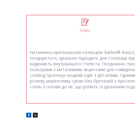
Опис
Натхненна оригінальною колекцією Barbie® Basics,
поєднуються, ідеально підходять для стилізації в
надихають внутрішнього стиліста. Поєднання стилю
кольорами з металевими акцентами для гламурного
Looking пропонує модний одяг з деталями, гідним
рожеву мерехтливу сукню без бретелей з притален
стиль з голови до ніг, що робить їх ідеальним под