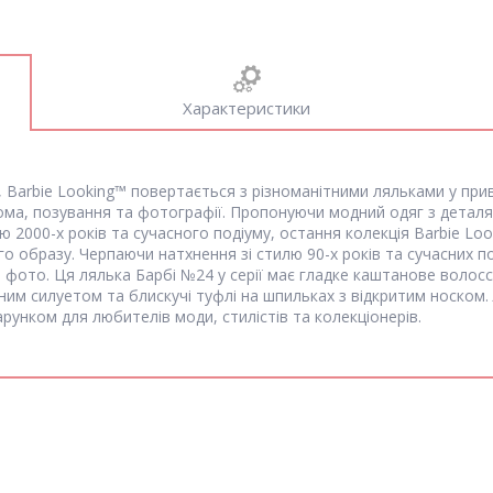
Характеристики
 Barbie Looking™ повертається з різноманітними ляльками у прива
дома, позування та фотографії. Пропонуючи модний одяг з деталя
 2000-х років та сучасного подіуму, остання колекція Barbie Lo
 образу. Черпаючи натхнення зі стилю 90-х років та сучасних по
и фото. Ця лялька Барбі №24 у серії має гладке каштанове волос
им силуетом та блискучі туфлі на шпильках з відкритим носком
арунком для любителів моди, стилістів та колекціонерів.