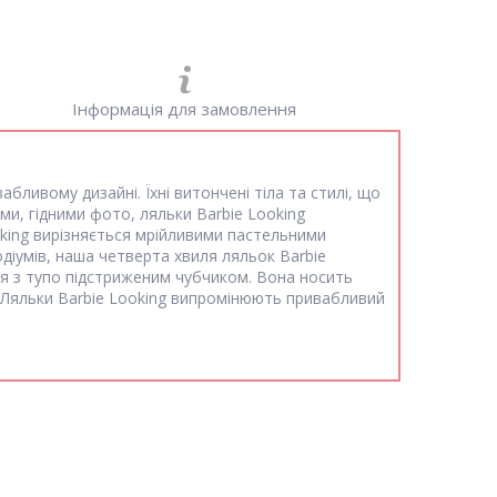
Інформація для замовлення
бливому дизайні. Їхні витончені тіла та стилі, що
ми, гідними фото, ляльки Barbie Looking
oking вирізняється мрійливими пастельними
діумів, наша четверта хвиля ляльок Barbie
ся з тупо підстриженим чубчиком. Вона носить
. Ляльки Barbie Looking випромінюють привабливий