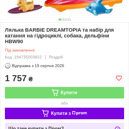
Лялька BARBIE DREAMTOPIA та набір для
катання на гідроциклі, собака, дельфіни
HBW90
Під замовлення
Код: 194735003822
Роздріб
Відправка з
19 серпня 2026
1 757
₴
Купити
або
Купити з
Що таке купити з Пром?