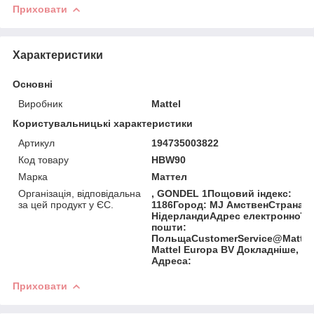
Приховати
Характеристики
Основні
Виробник
Mattel
Користувальницькі характеристики
Артикул
194735003822
Код товару
HBW90
Марка
Маттел
Організація, відповідальна
, GONDEL 1Пощовий індекс:
за цей продукт у ЄС.
1186Город: MJ АмственСтрана:
НідерландиАдрес електронної
пошти:
ПольщаCustomerService@Mattel
Mattel Europa BV Докладніше,
Адреса:
Приховати