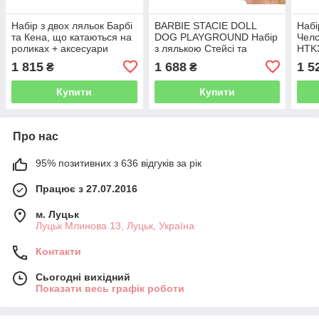
Набір з двох ляльок Барбі
BARBIE STACIE DOLL
Набі
та Кена, що катаються на
DOG ​​PLAYGROUND Набір
Челс
роликах + аксесуари
з лялькою Стейсі та
HTK
HXK90
собаками HRM10
1 815
1 688
1 5
₴
₴
Купити
Купити
Про нас
95% позитивних з 636 відгуків за рік
Працює з 27.07.2016
м. Луцьк
Луцьк Млинова 13, Луцьк, Україна
Контакти
Сьогодні вихідний
Показати весь графік роботи