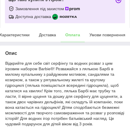
Замовлення під захистом
Доступна доставка
Характеристики
Доставка
Оплата
Умови повернення
Опис
Відкрийте для себе світ серфінгу та водних розваг з цим
ігровим набором Barbie®! Розважайся з лялькою Барбі в
милому купальнику з райдужним мотивом, сандалями та
козирком, а також у рятувальному жилеті та крутому
гідроциклі (лялька поміщається всередині гідроцикла), щоб
кататися на хвилях! Крім того, лялька Барбі має трубку та
ласти, її вірне цуценя та дошку для серфінгу для цуценяти, а
також двох чарівних дельфінів, які складуть їй компанію, поки
вона катається на гідроциклі! Дітям сподобаються безмежні
можливості для творчого самовираження та розваг у розповіді
історій! Для водних ігор потрібен батьківський нагляд. Це
чудовий подарунок для дітей віком від 3 років.