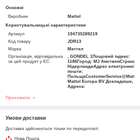
Основні
Виробник
Mattel
Користувальницькі характеристики
Артикул
194735289219
Код товару
JDR13
Марка
Маттел
Організація, відповідальна
, GONDEL 1Пощовий індекс:
за цей продукт у ЄС.
1186Город: MJ АмственСтрана:
НідерландиАдрес електронної
пошти:
ПольщаCustomerService@Mattel
Mattel Europa BV Докладніше,
Адреса:
Приховати
Умови доставки
Доставка здійснюється тільки по передоплаті.
Нова Пошта