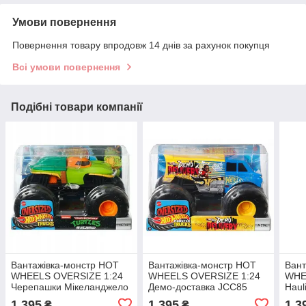
Умови повернення
Повернення товару впродовж 14 днів за рахунок покупця
Всі умови повернення
Подібні товари компанії
Вантажівка-монстр HOT
Вантажівка-монстр HOT
Вант
WHEELS OVERSIZE 1:24
WHEELS OVERSIZE 1:24
WHE
Черепашки Мікеланджело
Демо-доставка JCC85
Haul
JDR08
1 395
1 395
1 3
₴
₴