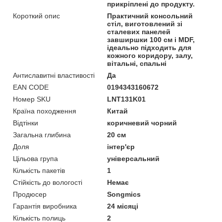
прикріплені до продукту.
Короткий опис
Практичний консольний
стіл, виготовлений зі
сталевих панелей
завширшки 100 см і MDF,
ідеально підходить для
кожного коридору, залу,
вітальні, спальні
Антиславитні властивості
Да
EAN CODE
0194343160672
Номер SKU
LNT131K01
Країна походження
Китай
Відтінки
коричневий чорний
Загальна глибина
20 см
Доля
інтер'єр
Цільова група
універсальний
Кількість пакетів
1
Стійкість до вологості
Немає
Продюсер
Songmics
Гарантія виробника
24 місяці
Кількість полиць
2