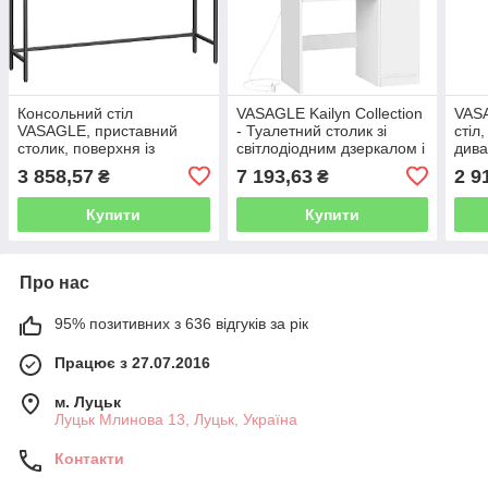
Консольний стіл
VASAGLE Kailyn Collection
VAS
VASAGLE, приставний
- Туалетний столик зі
стіл
столик, поверхня із
світлодіодним дзеркалом і
дива
загартованого скла,
стрічкою живлення, шафа
із з
3 858,57
7 193,63
2 9
₴
₴
сучасний диванний
з 2 регульованими
мета
столик, легко збирається,
полицями,
регу
Купити
Купити
Про нас
95% позитивних з 636 відгуків за рік
Працює з 27.07.2016
м. Луцьк
Луцьк Млинова 13, Луцьк, Україна
Контакти