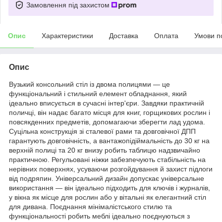
Замовлення під захистом
Опис
Характеристики
Доставка
Оплата
Умови п
Опис
Вузький консольний стіл із двома полицями — це
функціональний і стильний елемент обладнання, який
ідеально вписується в сучасні інтер'єри. Завдяки практичній
поличці, він надає багато місця для книг, горщикових рослин і
повсякденних предметів, допомагаючи зберегти лад удома.
Суцільна конструкція зі сталевої рами та довговічної ДПП
гарантують довговічність, а вантажопідіймальність до 30 кг на
верхній полиці та 20 кг внизу робить таблицю надзвичайно
практичною. Регульовані ніжки забезпечують стабільність на
нерівних поверхнях, усуваючи розгойдування й захист підлоги
від подряпин. Універсальний дизайн допускає універсальне
використання — він ідеально підходить для ключів і журналів,
у вікна як місце для рослин або у вітальні як елегантний стіл
для дивана. Поєднання мінімалістського стилю та
функціональності робить меблі ідеально поєднуються з