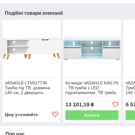
Подібні товари компанії
VASAGLE LTV027T46
Колекція VASAGLE KAILYN
VAS
Тумба під ТВ, довжина
- ТВ тумба з LED
Тумб
140 см, 2 дверцята,
підсвічуванням, ТВ тумба,
140 
регульована полиця, для
ТВ тумба до 70 дюймів, з
регу
телевізорів до 65",
відкритими полицями, 2
ТВ д
13 101,19
6 5
₴
вітальня, їдальня та
шафи з
ТВ, 
Ціну уточнюйте
Купити
Про нас