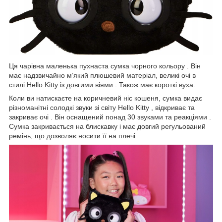
Ця чарівна маленька пухнаста сумка чорного кольору . Він
має надзвичайно м’який плюшевий матеріал, великі очі в
стилі Hello Kitty із довгими віями . Також має короткі вуха.
Коли ви натискаєте на коричневий ніс кошеня, сумка видає
різноманітні солодкі звуки зі світу Hello Kitty , відкриває та
закриває очі . Він оснащений понад 30 звуками та реакціями .
Сумка закривається на блискавку і має довгий регульований
ремінь, що дозволяє носити її на плечі.